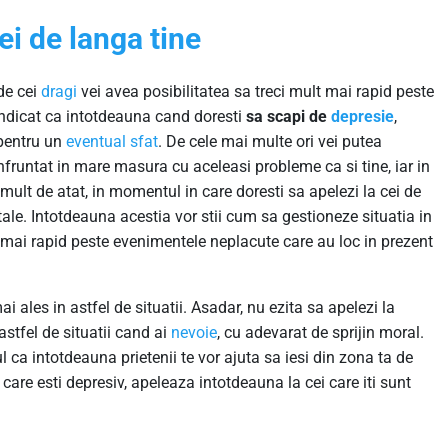
ei de langa tine
de cei
dragi
vei avea posibilitatea sa treci mult mai rapid peste
 indicat ca intotdeauna cand doresti
sa scapi de
depresie
,
, pentru un
eventual
sfat
. De cele mai multe ori vei putea
nfruntat in mare masura cu aceleasi probleme ca si tine, iar in
 mult de atat, in momentul in care doresti sa apelezi la cei de
ale. Intotdeauna acestia vor stii cum sa gestioneze situatia in
ult mai rapid peste evenimentele neplacute care au loc in prezent
i ales in astfel de situatii. Asadar, nu ezita sa apelezi la
astfel de situatii cand ai
nevoie
, cu adevarat de sprijin moral.
ul ca intotdeauna prietenii te vor ajuta sa iesi din zona ta de
care esti depresiv, apeleaza intotdeauna la cei care iti sunt