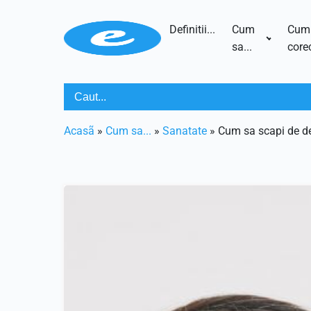
Definitii...
Cum
Cum
sa...
corec
Acasã
»
Cum sa...
»
Sanatate
»
Cum sa scapi de d