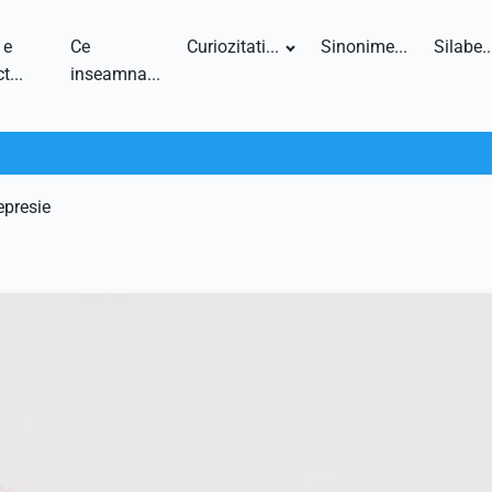
 e
Ce
Curiozitati...
Sinonime...
Silabe..
t...
inseamna...
epresie