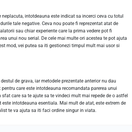
e neplacuta, intotdeauna este indicat sa incerci ceva cu totul
durile tale negative. Ceva nou poate fi reprezentat atat de
alatorii sau chiar experiente care la prima vedere pot fi
rea unui nou serial. De cele mai multe ori acestea te pot ajuta
est mod, vei putea sa iti gestionezi timpul mult mai usor si
destul de grava, iar metodele prezentate anterior nu dau
pt pentru care este intotdeauna recomandata parerea unui
 sfat care sa te ajute sa te vindeci mult mai repede de o astfel
t este intotdeauna esentiala. Mai mult de atat, este extrem de
ist te va ajuta sa iti faci ordine singur in viata.