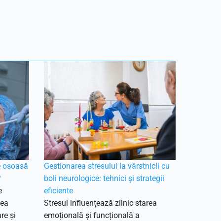
e osoasă
Gestionarea stresului la vârstnicii cu
?
boli neurologice: tehnici și strategii
e
eficiente
tea
Stresul influențează zilnic starea
re și
emoțională și funcțională a