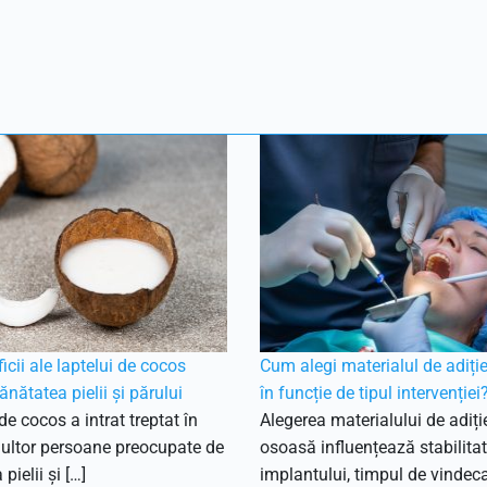
icii ale laptelui de cocos
Cum alegi materialul de adiți
ănătatea pielii și părului
în funcție de tipul intervenției
de cocos a intrat treptat în
Alegerea materialului de adiți
multor persoane preocupate de
osoasă influențează stabilita
 pielii și […]
implantului, timpul de vindeca