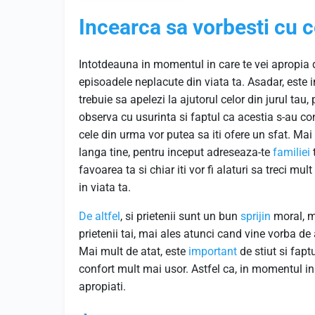
Incearca sa vorbesti cu c
Intotdeauna in momentul in care te vei apropia 
episoadele neplacute din viata ta. Asadar, este
trebuie sa apelezi la ajutorul celor din jurul tau
observa cu usurinta si faptul ca acestia s-au co
cele din urma vor putea sa iti ofere un sfat. Mai
langa tine, pentru inceput adreseaza-te
familiei
t
favoarea ta si chiar iti vor fi alaturi sa treci m
in viata ta.
De altfel
, si prietenii sunt un bun
sprijin
moral, ma
prietenii tai, mai ales atunci cand vine vorba de 
Mai mult de atat, este
important
de stiut si fapt
confort mult mai usor. Astfel ca, in momentul in 
apropiati.