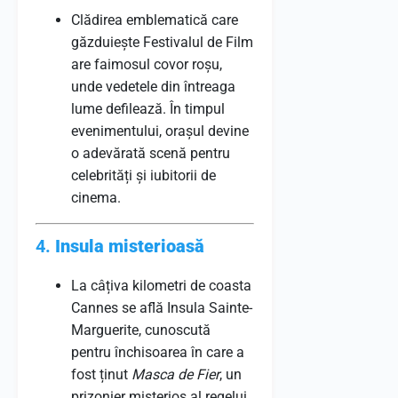
Clădirea emblematică care
găzduiește Festivalul de Film
are faimosul covor roșu,
unde vedetele din întreaga
lume defilează. În timpul
evenimentului, orașul devine
o adevărată scenă pentru
celebrități și iubitorii de
cinema.
4.
Insula misterioasă
La câțiva kilometri de coasta
Cannes se află Insula Sainte-
Marguerite, cunoscută
pentru închisoarea în care a
fost ținut
Masca de Fier
, un
prizonier misterios al regelui