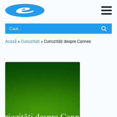
Acasã
»
Curiozitati
»
Curiozități despre Cannes