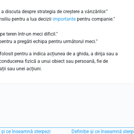
 a discuta despre strategia de creștere a vânzărilor."
siliu pentru a lua decizii
importante
pentru companie."
e teren într-un meci dificil."
entru a pregăti echipa pentru următorul meci."
folosit pentru a indica acțiunea de a ghida, a dirija sau a
e conducerea fizică a unui obiect sau persoană, fie de
ții sau unei acțiuni.
e și ce înseamnă sterpezi
Definiție și ce înseamnă sterp