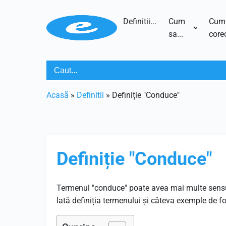
Definitii...
Cum
Cum
sa...
corec
Acasã
»
Definitii
»
Definiție "Conduce"
Definiție "Conduce"
Termenul "conduce" poate avea mai multe sensuri
Iată definiția termenului și câteva exemple de fol