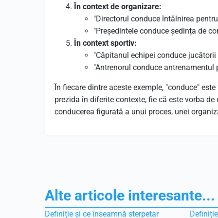
În context de organizare:
"Directorul conduce întâlnirea pentru
"Președintele conduce ședința de con
În context sportiv:
"Căpitanul echipei conduce jucătorii p
"Antrenorul conduce antrenamentul p
În fiecare dintre aceste exemple, "conduce" este 
prezida în diferite contexte, fie că este vorba d
conducerea figurată a unui proces, unei organiza
Alte articole interesante...
Definiție și ce înseamnă sterpetar
Definiți