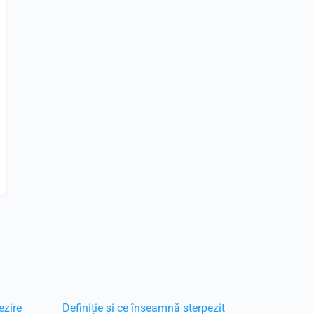
ezire
Definiție și ce înseamnă sterpezit