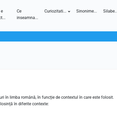
 e
Ce
Curiozitati...
Sinonime...
Silabe..
t...
inseamna...
 în limba română, în funcție de contextul în care este folosit.
osință în diferite contexte: