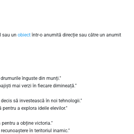
l sau un
obiect
într-o anumită direcție sau către un anumit
drumurile înguste din munți."
jiști mai verzi în fiecare dimineață."
ecis să investească în noi tehnologii."
pentru a explora ideile elevilor."
 pentru a obține victoria."
cunoaștere în teritoriul inamic."