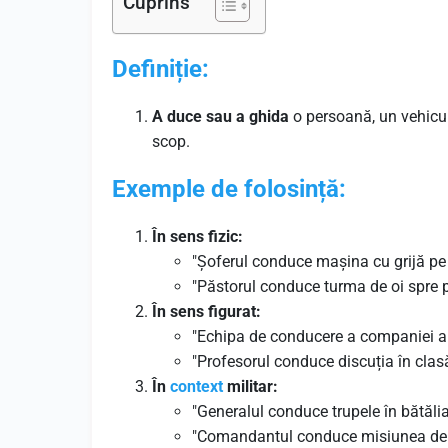
Cuprins
Definiție:
A duce sau a ghida
o persoană, un vehicu
scop.
Exemple de folosință:
În sens fizic:
"Șoferul conduce mașina cu grijă pe 
"Păstorul conduce turma de oi spre pa
În sens figurat:
"Echipa de conducere a companiei a d
"Profesorul conduce discuția în clasă 
În
context
militar:
"Generalul conduce trupele în bătălia
"Comandantul conduce misiunea de re