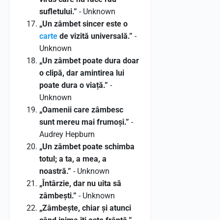
sufletului.”
- Unknown
„Un zâmbet sincer este o
carte
de vizită universală.”
-
Unknown
„Un zâmbet poate dura doar
o clipă, dar amintirea lui
poate dura o viață.”
-
Unknown
„Oamenii care zâmbesc
sunt mereu mai frumoși.”
-
Audrey Hepburn
„Un zâmbet poate schimba
totul; a ta, a mea, a
noastră.”
- Unknown
„Întârzie, dar nu uita să
zâmbești.”
- Unknown
„Zâmbește, chiar și atunci