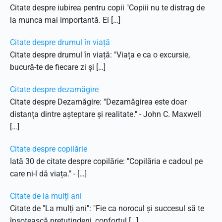
Citate despre iubirea pentru copii "Copiii nu te distrag de
la munca mai importantă. Ei […]
Citate despre drumul în viață
Citate despre drumul în viață: "Viața e ca o excursie,
bucură-te de fiecare zi și […]
Citate despre dezamăgire
Citate despre Dezamăgire: "Dezamăgirea este doar
distanța dintre așteptare și realitate." - John C. Maxwell
[…]
Citate despre copilărie
Iată 30 de citate despre copilărie: "Copilăria e cadoul pe
care ni-l dă viața." - […]
Citate de la mulți ani
Citate de "La mulți ani": "Fie ca norocul și succesul să te
însoțească pretutindeni, confortul […]