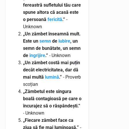
fereastră sufletului tău care
spune altora că acasă este
o persoană
fericită
.”
-
Unknown
„Un zâmbet înseamnă mult.
Este un
semn
de
iubire
, un
semn de bunătate, un semn
de
îngrijire
.”
- Unknown
„Un zâmbet costă mai puțin
decât electricitatea, dar dă
mai multă
lumină
.”
- Proverb
scoțian
„Zâmbetul este singura
boală contagioasă pe care o
încurajez să o răspândești.”
- Unknown
„Fiecare zâmbet face ca
ziua să fie mai luminoasă.”
-