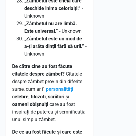
„Zâmbetul este cheia care
deschide inima celorlalți.”
-
Unknown
„Zâmbetul nu are limbă.
Este universal.”
- Unknown
„Zâmbetul este un mod de
a-ți arăta dinții fără să urli.”
-
Unknown
De către cine au fost făcute
citatele despre zâmbet?
Citatele
despre zâmbet provin din diferite
surse, cum ar fi
personalități
celebre
,
filozofi
,
scriitori
și
oameni obișnuiți
care au fost
inspirați de puterea și semnificația
unui simplu zâmbet.
De ce au fost făcute și care este