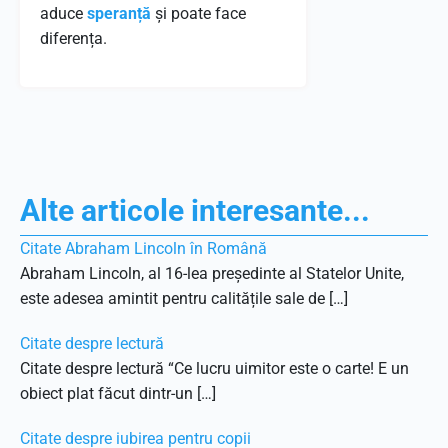
aduce
speranță
și poate face
diferența.
Alte articole interesante...
Citate Abraham Lincoln în Română
Abraham Lincoln, al 16-lea președinte al Statelor Unite,
este adesea amintit pentru calitățile sale de […]
Citate despre lectură
Citate despre lectură “Ce lucru uimitor este o carte! E un
obiect plat făcut dintr-un […]
Citate despre iubirea pentru copii