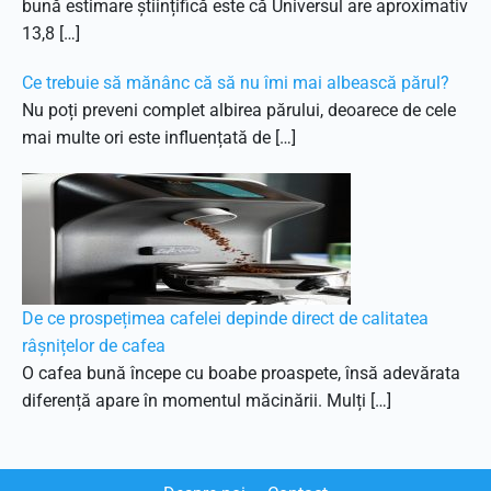
bună estimare științifică este că Universul are aproximativ
13,8 […]
Ce trebuie să mănânc că să nu îmi mai albească părul?
Nu poți preveni complet albirea părului, deoarece de cele
mai multe ori este influențată de […]
De ce prospețimea cafelei depinde direct de calitatea
râșnițelor de cafea
O cafea bună începe cu boabe proaspete, însă adevărata
diferență apare în momentul măcinării. Mulți […]