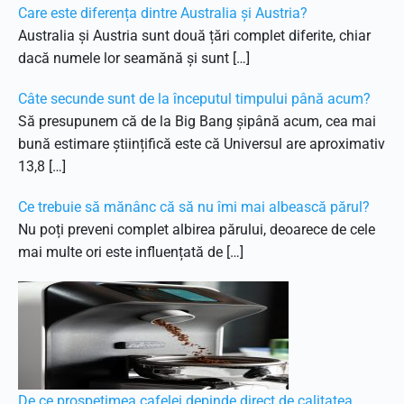
Care este diferența dintre Australia și Austria?
Australia și Austria sunt două țări complet diferite, chiar
dacă numele lor seamănă și sunt […]
Câte secunde sunt de la începutul timpului până acum?
Să presupunem că de la Big Bang șipână acum, cea mai
bună estimare științifică este că Universul are aproximativ
13,8 […]
Ce trebuie să mănânc că să nu îmi mai albească părul?
Nu poți preveni complet albirea părului, deoarece de cele
mai multe ori este influențată de […]
De ce prospețimea cafelei depinde direct de calitatea