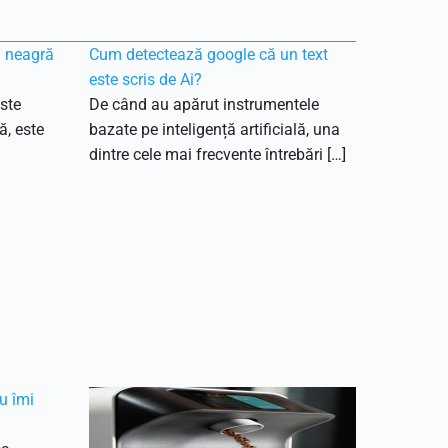
ă neagră
Cum detectează google că un text
este scris de Ai?
ste
De când au apărut instrumentele
ă, este
bazate pe inteligență artificială, una
dintre cele mai frecvente întrebări […]
u îmi