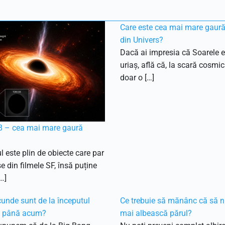
Care este cea mai mare gaur
din Univers?
Dacă ai impresia că Soarele e
uriaș, află că, la scară cosmic
doar o […]
 – cea mai mare gaură
l este plin de obiecte care par
e din filmele SF, însă puține
…]
unde sunt de la începutul
Ce trebuie să mănânc că să n
i până acum?
mai albească părul?