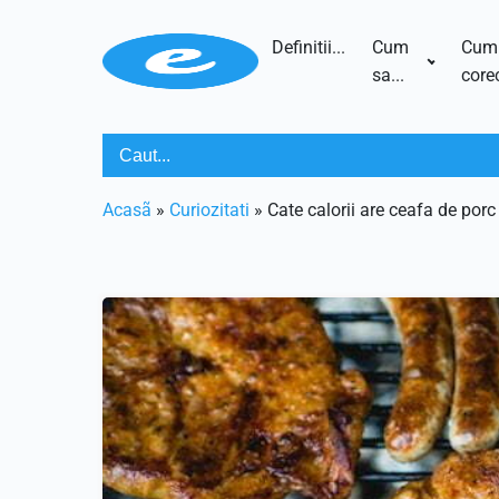
Definitii...
Cum
Cum
sa...
corec
Acasã
»
Curiozitati
»
Cate calorii are ceafa de porc