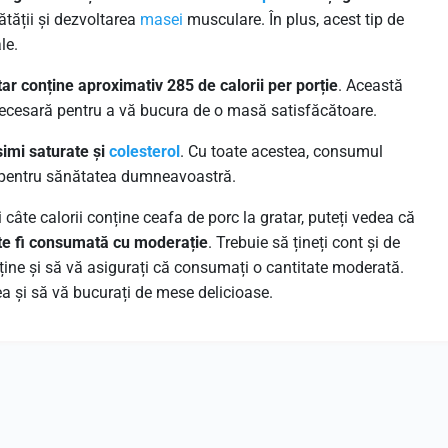
tății și dezvoltarea
masei
musculare. În plus, acest tip de
le.
tar conține aproximativ 285 de calorii per porție
. Această
 necesară pentru a vă bucura de o masă satisfăcătoare.
simi saturate și
colesterol
. Cu toate acestea, consumul
pentru sănătatea dumneavoastră.
iți câte calorii conține ceafa de porc la gratar, puteți vedea că
te fi consumată cu moderație
. Trebuie să țineți cont și de
nține și să vă asigurați că consumați o cantitate moderată.
a și să vă bucurați de mese delicioase.