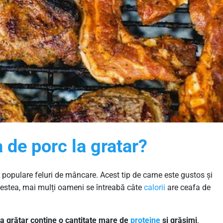
a de porc la gratar?
i populare feluri de mâncare. Acest tip de carne este gustos și
acestea, mai mulți oameni se întreabă câte
calorii
are ceafa de
la grătar conține o cantitate mare de
proteine
​​și grăsimi
.