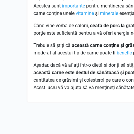
Acestea sunt
importante
pentru menținerea sănă
carne conține unele
vitamine
și
minerale
esenția
Când vine vorba de calorii,
ceafa de porc la gra
porție este suficientă pentru a vă oferi energia
Trebuie să știți că
această carne conține și gră
moderat al acestui tip de carne poate fi
benefic
Așadar, dacă vă aflați într-o dietă și doriți să șt
această carne este destul de sănătoasă și poa
cantitatea de grăsimi și colesterol pe care o co
Acest lucru vă va ajuta să vă mențineți sănătate