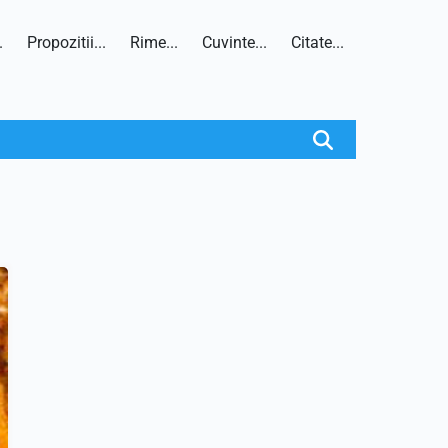
.
Propozitii...
Rime...
Cuvinte...
Citate...