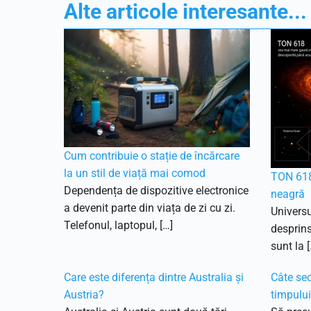
Alte articole interesante...
Cum contribuie o stație de încărcare
la un stil de viață mai comod
TON 618
Dependența de dispozitive electronice
neagră
a devenit parte din viața de zi cu zi.
Universu
Telefonul, laptopul, […]
desprins
sunt la [
Care este diferența dintre Australia și
Câte sec
Austria?
timpulu