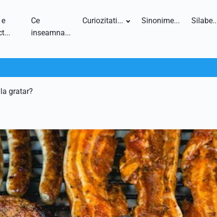
 e
Ce
Curiozitati...
Sinonime...
Silabe..
t...
inseamna...
 la gratar?