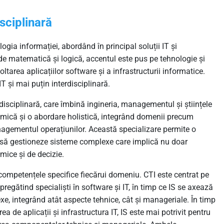
sciplinară
ogia informației, abordând în principal soluții IT și
de matematică și logică, accentul este pus pe tehnologie și
ltarea aplicațiilor software și a infrastructurii informatice.
T și mai puțin interdisciplinară.
erdisciplinară, care îmbină ingineria, managementul și științele
temică și o abordare holistică, integrând domenii precum
nagementul operațiunilor. Această specializare permite o
i să gestioneze sisteme complexe care implică nu doar
mice și de decizie.
și competențele specifice fiecărui domeniu. CTI este centrat pe
pregătind specialiști în software și IT, în timp ce IS se axează
e, integrând atât aspecte tehnice, cât și manageriale. În timp
ea de aplicații și infrastructura IT, IS este mai potrivit pentru