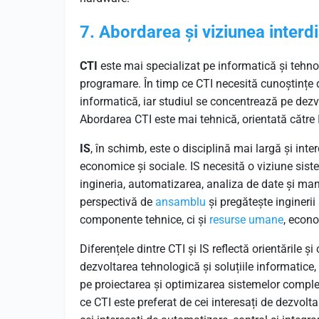
7. Abordarea și viziunea interdi
CTI
este mai specializat pe informatică și tehnol
programare. În timp ce CTI necesită cunoștințe 
informatică, iar studiul se concentrează pe dezvo
Abordarea CTI este mai tehnică, orientată către I
IS
, în schimb, este o disciplină mai largă și int
economice și sociale. IS necesită o viziune sis
ingineria, automatizarea, analiza de date și ma
perspectivă de
ansamblu
și pregătește ingineri
componente tehnice, ci și
resurse umane
, econo
Diferențele dintre CTI și IS reflectă orientările 
dezvoltarea tehnologică și soluțiile informatice, 
pe proiectarea și optimizarea sistemelor complex
ce CTI este preferat de cei interesați de dezvoltar