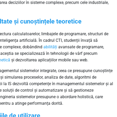
area deciziilor în sisteme complexe, precum cele industriale,
ate și cunoștințele teoretice
ctura calculatoarelor, limbajele de programare, structuri de
inteligența artificială. În cadrul CTI, studenții învață să
tice complexe, dobândind
abilități
avansate de programare,
 aceștia se specializează în tehnologii de vârf precum
netică
și dezvoltarea aplicațiilor mobile sau web.
agementul sistemelor integrate, ceea ce presupune cunoștințe
i simularea proceselor, analiza de date, algoritmi de
ii la IS dezvoltă competențe în managementul sistemelor și al
e soluții de control și automatizare și să gestioneze
Ingineria sistemelor presupune o abordare holistică, care
entru a atinge performanța dorită.
ile de utilizare