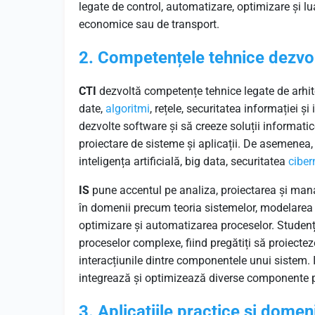
legate de control, automatizare, optimizare și lu
economice sau de transport.
2. Competențele tehnice dezvolt
CTI
dezvoltă competențe tehnice legate de arhite
date,
algoritmi
, rețele, securitatea informației și 
dezvolte software și să creeze soluții informa
proiectare de sisteme și aplicații. De asemenea,
inteligența artificială, big data, securitatea
ciber
IS
pune accentul pe analiza, proiectarea și man
în domenii precum teoria sistemelor, modelarea ș
optimizare și automatizarea proceselor. Studenț
proceselor complexe, fiind pregătiți să proiectez
interacțiunile dintre componentele unui sistem. 
integrează și optimizează diverse componente p
3. Aplicațiile practice și domeni