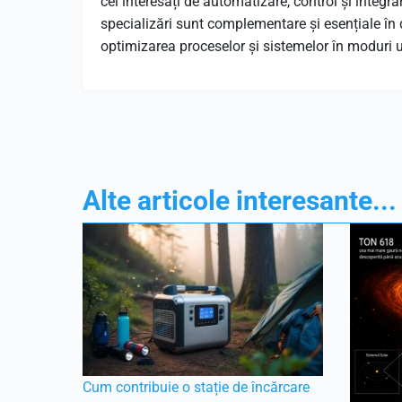
cei interesați de automatizare, control și inte
specializări sunt complementare și esențiale în d
optimizarea proceselor și sistemelor în moduri u
Alte articole interesante...
Cum contribuie o stație de încărcare