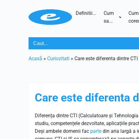
Definitii...
Cum
Cum
sa...
corec
Acasã
»
Curiozitati
»
Care este diferenta dintre CTI 
Care este diferenta d
Diferența dintre CTI (Calculatoare și Tehnologia 
studiu, competențele dezvoltate, aplicațiile practi
Deși ambele domenii fac
parte
din aria largă a 
comune, CTI și IS se concentrează pe aspecte dife