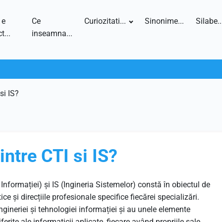
 e
Ce
Curiozitati...
Sinonime...
Silabe..
t...
inseamna...
si IS?
intre CTI si IS?
Informației) și IS (Ingineria Sistemelor) constă în obiectul de
ce și direcțiile profesionale specifice fiecărei specializări.
ingineriei și tehnologiei informației și au unele elemente
rite ale informaticii aplicate, fiecare având propriile sale