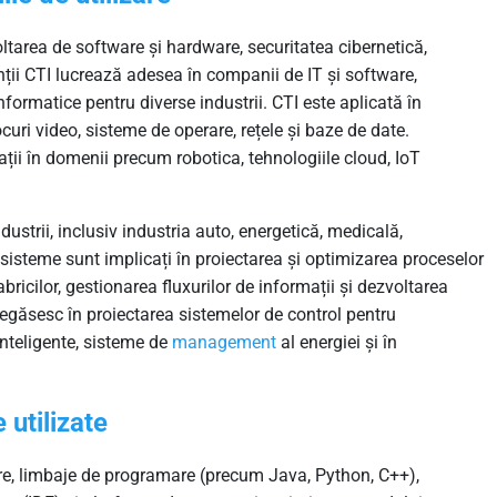
voltarea de software și hardware, securitatea cibernetică,
enții CTI lucrează adesea în companii de IT și software,
nformatice pentru diverse industrii. CTI este aplicată în
curi video, sisteme de operare, rețele și baze de date.
ații în domenii precum robotica, tehnologiile cloud, IoT
dustrii, inclusiv industria auto, energetică, medicală,
de sisteme sunt implicați în proiectarea și optimizarea proceselor
abricilor, gestionarea fluxurilor de informații și dezvoltarea
 regăsesc în proiectarea sistemelor de control pentru
inteligente, sisteme de
management
al energiei și în
 utilizate
re, limbaje de programare (precum Java, Python, C++),