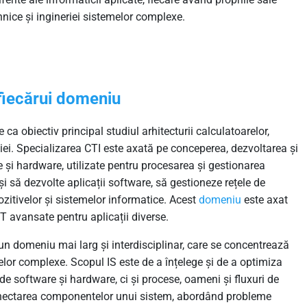
nice și ingineriei sistemelor complexe.
 fiecărui domeniu
 ca obiectiv principal studiul arhitecturii calculatoarelor,
iei. Specializarea CTI este axată pe conceperea, dezvoltarea și
și hardware, utilizate pentru procesarea și gestionarea
și să dezvolte aplicații software, să gestioneze rețele de
zitivelor și sistemelor informatice. Acest
domeniu
este axat
IT avansate pentru aplicații diverse.
e un domeniu mai larg și interdisciplinar, care se concentrează
lor complexe. Scopul IS este de a înțelege și de a optimiza
de software și hardware, ci și procese, oameni și fluxuri de
rconectarea componentelor unui sistem, abordând probleme