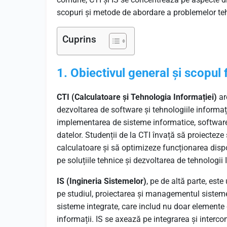
scopuri și metode de abordare a problemelor teh
Cuprins
1. Obiectivul general și scopul
CTI (Calculatoare și Tehnologia Informației)
are
dezvoltarea de software și tehnologiile informaț
implementarea de sisteme informatice, software 
datelor. Studenții de la CTI învață să proiecteze 
calculatoare și să optimizeze funcționarea dispo
pe soluțiile tehnice și dezvoltarea de tehnologii 
IS (Ingineria Sistemelor)
, pe de altă parte, est
pe studiul, proiectarea și managementul sisteme
sisteme integrate, care includ nu doar elemente 
informații. IS se axează pe integrarea și inte