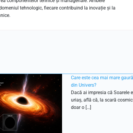
grarea componentelor tehnice și manageriale. Ambele
omeniul tehnologic, fiecare contribuind la inovație și la
nice.
Care este cea mai mare gaur
din Univers?
Dacă ai impresia că Soarele e
uriaș, află că, la scară cosmic
doar o […]