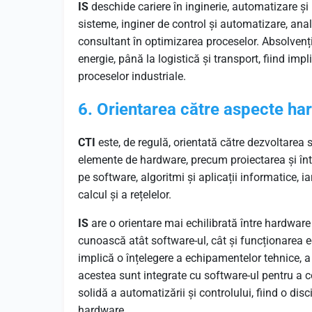
IS
deschide cariere în inginerie, automatizare ș
sisteme, inginer de control și automatizare, anal
consultant în optimizarea proceselor. Absolvenții
energie, până la logistică și transport, fiind imp
proceselor industriale.
6. Orientarea către aspecte ha
CTI
este, de regulă, orientată către dezvoltarea s
elemente de hardware, precum proiectarea și într
pe software, algoritmi și aplicații informatice, i
calcul și a rețelelor.
IS
are o orientare mai echilibrată între hardware
cunoască atât software-ul, cât și funcționarea e
implică o înțelegere a echipamentelor tehnice, 
acestea sunt integrate cu software-ul pentru a c
solidă a automatizării și controlului, fiind o di
hardware.