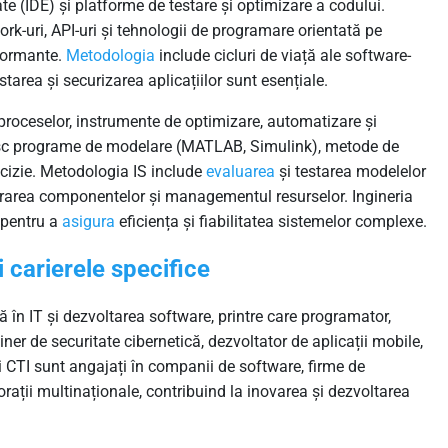
e (IDE) și platforme de testare și optimizare a codului.
rk-uri, API-uri și tehnologii de programare orientată pe
rformante.
Metodologia
include cicluri de viață ale software-
starea și securizarea aplicațiilor sunt esențiale.
roceselor, instrumente de optimizare, automatizare și
osesc programe de modelare (MATLAB, Simulink), metode de
ecizie. Metodologia IS include
evaluarea
și testarea modelelor
grarea componentelor și managementul resurselor. Ingineria
 pentru a
asigura
eficiența și fiabilitatea sistemelor complexe.
 carierele specifice
 în IT și dezvoltarea software, printre care programator,
ner de securitate cibernetică, dezvoltator de aplicații mobile,
ii CTI sunt angajați în companii de software, firme de
porații multinaționale, contribuind la inovarea și dezvoltarea