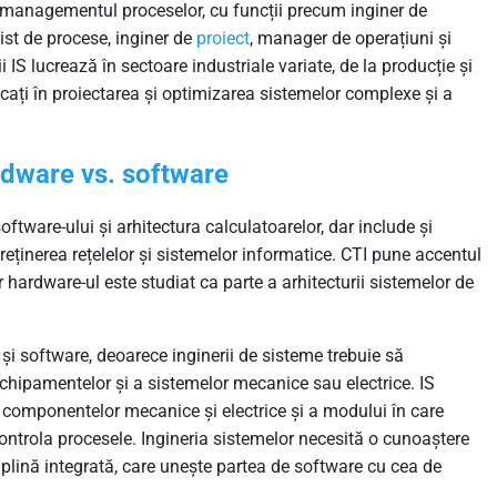
i managementul proceselor, cu funcții precum inginer de
ist de procese, inginer de
proiect
, manager de operațiuni și
 IS lucrează în sectoare industriale variate, de la producție și
licați în proiectarea și optimizarea sistemelor complexe și a
rdware vs. software
oftware-ului și arhitectura calculatoarelor, dar include și
eținerea rețelelor și sistemelor informatice. CTI pune accentul
ar hardware-ul este studiat ca parte a arhitecturii sistemelor de
 și software, deoarece inginerii de sisteme trebuie să
chipamentelor și a sistemelor mecanice sau electrice. IS
a componentelor mecanice și electrice și a modului în care
ontrola procesele. Ingineria sistemelor necesită o cunoaștere
sciplină integrată, care unește partea de software cu cea de