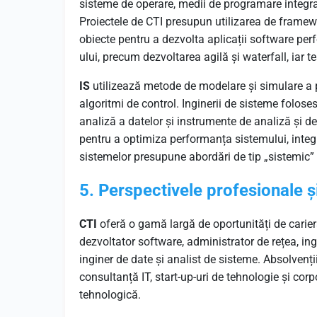
sisteme de operare, medii de programare integrat
Proiectele de CTI presupun utilizarea de framewo
obiecte pentru a dezvolta aplicații software pe
ului, precum dezvoltarea agilă și waterfall, iar te
IS
utilizează metode de modelare și simulare a p
algoritmi de control. Inginerii de sisteme fol
analiză a datelor și instrumente de analiză și d
pentru a optimiza performanța sistemului, inte
sistemelor presupune abordări de tip „sistemic”
5. Perspectivele profesionale și
CTI
oferă o gamă largă de oportunități de carieră
dezvoltator software, administrator de rețea, ingi
inginer de date și analist de sisteme. Absolvenț
consultanță IT, start-up-uri de tehnologie și cor
tehnologică.