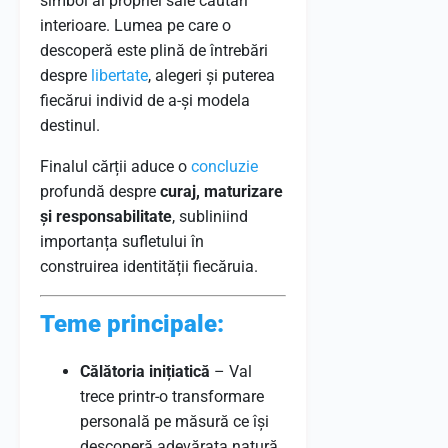
simbol al propriei sale căutări
interioare. Lumea pe care o
descoperă este plină de întrebări
despre
libertate
, alegeri și puterea
fiecărui individ de a-și modela
destinul.
Finalul cărții aduce o
concluzie
profundă despre
curaj, maturizare
și responsabilitate
, subliniind
importanța sufletului în
construirea identității fiecăruia.
Teme principale:
Călătoria inițiatică
– Val
trece printr-o transformare
personală pe măsură ce își
descoperă adevărata natură.