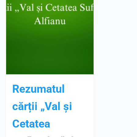
Rezumatul
cărții „Val și
Cetatea