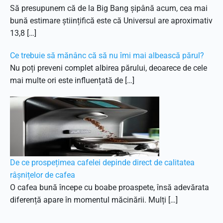
Să presupunem că de la Big Bang șipână acum, cea mai
bună estimare științifică este că Universul are aproximativ
13,8 […]
Ce trebuie să mănânc că să nu îmi mai albească părul?
Nu poți preveni complet albirea părului, deoarece de cele
mai multe ori este influențată de […]
De ce prospețimea cafelei depinde direct de calitatea
râșnițelor de cafea
O cafea bună începe cu boabe proaspete, însă adevărata
diferență apare în momentul măcinării. Mulți […]