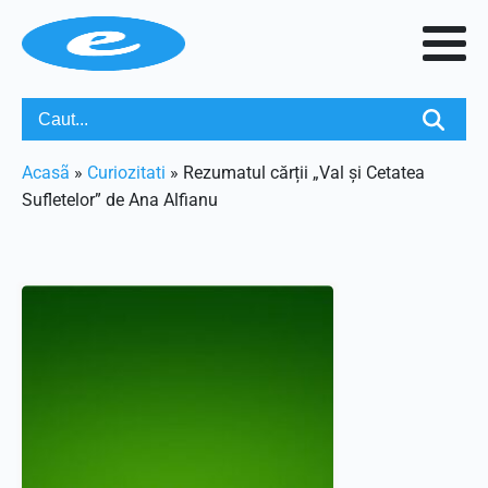
Acasã
»
Curiozitati
»
Rezumatul cărții „Val și Cetatea
Sufletelor” de Ana Alfianu