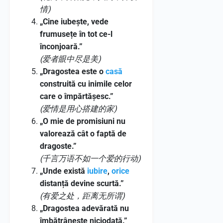
情)
„Cine iubește, vede
frumusețe în tot ce-l
înconjoară.”
(爱者眼中尽是美)
„Dragostea este o
casă
construită cu inimile celor
care o împărtășesc.”
(爱情是用心搭建的家)
„O mie de promisiuni nu
valorează cât o faptă de
dragoste.”
(千言万语不如一个爱的行动)
„Unde există
iubire
,
orice
distanță devine scurtă.”
(有爱之处，距离无所谓)
„Dragostea adevărată nu
îmbătrânește niciodată.”