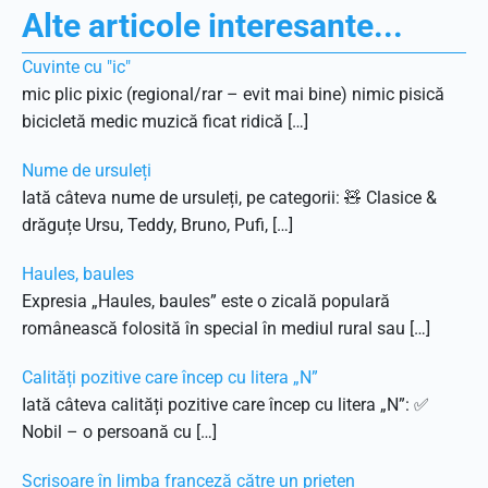
Alte articole interesante...
Cuvinte cu "ic"
mic plic pixic (regional/rar – evit mai bine) nimic pisică
bicicletă medic muzică ficat ridică […]
Nume de ursuleți
Iată câteva nume de ursuleți, pe categorii: 🧸 Clasice &
drăguțe Ursu, Teddy, Bruno, Pufi, […]
Haules, baules
Expresia „Haules, baules” este o zicală populară
românească folosită în special în mediul rural sau […]
Calități pozitive care încep cu litera „N”
Iată câteva calități pozitive care încep cu litera „N”: ✅
Nobil – o persoană cu […]
Scrisoare în limba franceză către un prieten