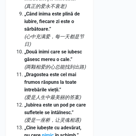
(真正的爱永不衰老)
„Când inima este plină de
iubire, fiecare zi este o
sărbătoare.”
(心中充满爱，每一天都是节
日)
„Două inimi care se iubesc
găsesc mereu o cale.”
(两颗相爱的心总能找到出路)
„Dragostea este cel mai
frumos răspuns la toate
întrebările vieții.”
(爱是人生中最美丽的答案)
„Iubirea este un pod pe care
sufletele se întâlnesc.”
(爱是一座桥，让灵魂相遇)
„Cine iubește cu adevărat,
nu cere
nimic
în schimb.”