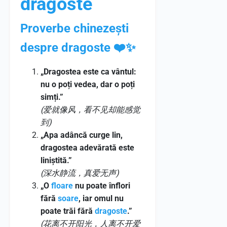
dragoste
Proverbe chinezești
despre dragoste ❤️✨
„Dragostea este ca vântul:
nu o poți vedea, dar o poți
simți.”
(爱就像风，看不见却能感觉
到)
„Apa adâncă curge lin,
dragostea adevărată este
liniștită.”
(深水静流，真爱无声)
„O
floare
nu poate înflori
fără
soare
, iar omul nu
poate trăi fără
dragoste
.”
(花离不开阳光，人离不开爱