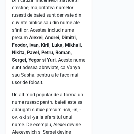
Din cauza influentelor slavice si
crestine, majoritatea numelor
rusesti de baieti sunt derivate din
cuvinte biblice sau din nume ale
sfintilor. Acestea includ nume
precum
Alexei, Andrei, Dimitri,
Feodor, Ivan, Kiril, Luka, Mikhail,
Nikita, Pavel, Petru, Roman,
Sergei, Yegor si Yuri
. Aceste nume
sunt adesea abreviate, ca Vanya
sau Sasha, pentru a le face mai
usor de folosit.
Un alt mod popular de a forma un
nume rusesc pentru baieti este sa
adaugati sufixe precum -ich, -in, -
ov, -ski si -ya la sfarsitul unui
nume. De exemplu, Alexei devine
Alexeyevich si Sergei devine