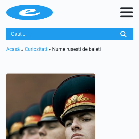
Acasã
»
Curiozitati
»
Nume rusesti de baieti