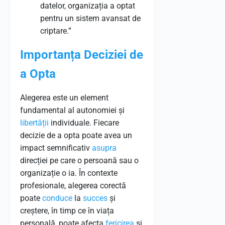
datelor, organizația a optat
pentru un sistem avansat de
criptare.”
Importanța Deciziei de
a Opta
Alegerea este un element
fundamental al autonomiei și
libertății
individuale. Fiecare
decizie de a opta poate avea un
impact semnificativ
asupra
direcției pe care o persoană sau o
organizație o ia. În contexte
profesionale, alegerea corectă
poate
conduce
la
succes
și
creștere, în timp ce în viața
personală, poate afecta
fericirea
și