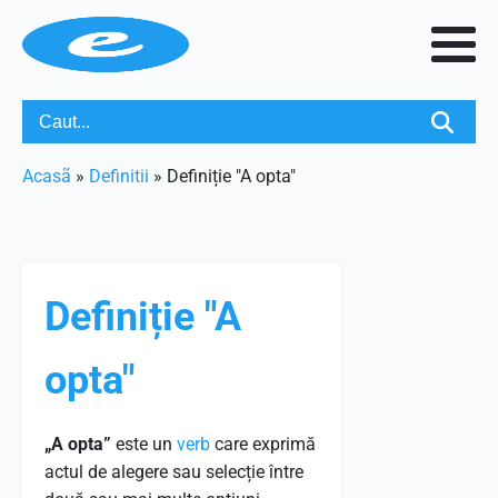
Acasã
»
Definitii
»
Definiție "A opta"
Definiție "A
opta"
„A opta”
este un
verb
care exprimă
actul de alegere sau selecție între