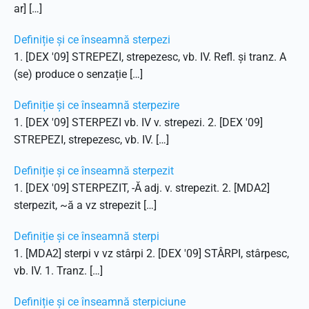
ar] […]
Definiție și ce înseamnă sterpezi
1. [DEX '09] STREPEZI, strepezesc, vb. IV. Refl. și tranz. A
(se) produce o senzație […]
Definiție și ce înseamnă sterpezire
1. [DEX '09] STERPEZI vb. IV v. strepezi. 2. [DEX '09]
STREPEZI, strepezesc, vb. IV. […]
Definiție și ce înseamnă sterpezit
1. [DEX '09] STERPEZIT, -Ă adj. v. strepezit. 2. [MDA2]
sterpezit, ~ă a vz strepezit […]
Definiție și ce înseamnă sterpi
1. [MDA2] sterpi v vz stârpi 2. [DEX '09] STÂRPI, stârpesc,
vb. IV. 1. Tranz. […]
Definiție și ce înseamnă sterpiciune