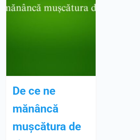
De ce ne
mănâncă
mușcătura de