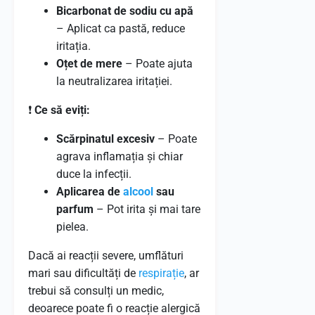
Bicarbonat de sodiu cu apă
– Aplicat ca pastă, reduce
iritația.
Oțet de mere
– Poate ajuta
la neutralizarea iritației.
❗
Ce să eviți:
Scărpinatul excesiv
– Poate
agrava inflamația și chiar
duce la infecții.
Aplicarea de
alcool
sau
parfum
– Pot irita și mai tare
pielea.
Dacă ai reacții severe, umflături
mari sau dificultăți de
respirație
, ar
trebui să consulți un medic,
deoarece poate fi o reacție alergică