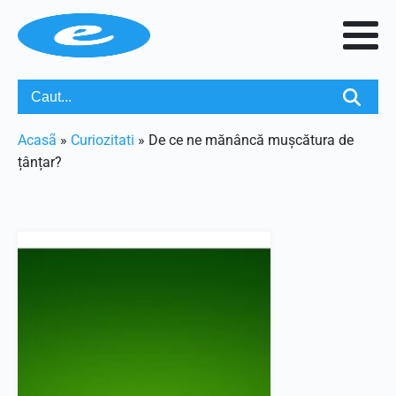
Acasã
»
Curiozitati
»
De ce ne mănâncă mușcătura de
țânțar?