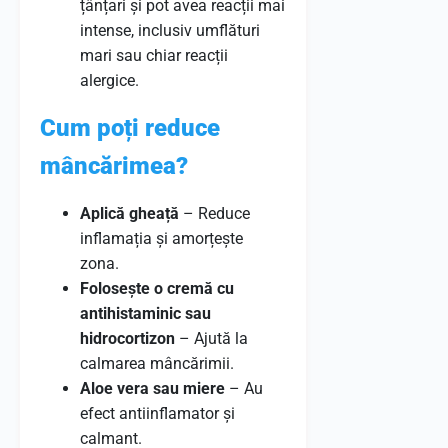
țânțari și pot avea reacții mai
intense, inclusiv umflături
mari sau chiar reacții
alergice.
Cum poți reduce
mâncărimea?
Aplică gheață
– Reduce
inflamația și amorțește
zona.
Folosește o cremă cu
antihistaminic sau
hidrocortizon
– Ajută la
calmarea mâncărimii.
Aloe vera sau miere
– Au
efect antiinflamator și
calmant.