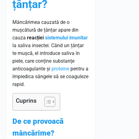
țânțar?
Mâncărimea cauzată de o
mușcătură de țânțar apare din
cauza
reacției
sistemului imunitar
la saliva insectei. Când un țânțar
te mușcă, el introduce saliva în
piele, care conține substanțe
anticoagulante și
proteine
pentru a
împiedica sângele să se coaguleze
rapid.
Cuprins
De ce provoacă
mâncărime?