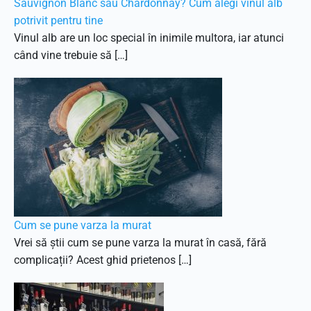
Sauvignon Blanc sau Chardonnay? Cum alegi vinul alb
potrivit pentru tine
Vinul alb are un loc special în inimile multora, iar atunci
când vine trebuie să […]
Cum se pune varza la murat
Vrei să știi cum se pune varza la murat în casă, fără
complicații? Acest ghid prietenos […]