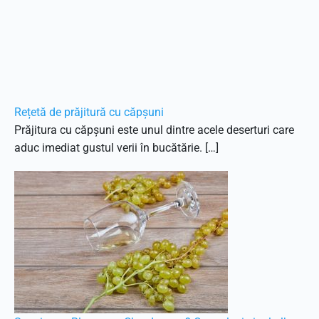
Rețetă de prăjitură cu căpșuni
Prăjitura cu căpșuni este unul dintre acele deserturi care
aduc imediat gustul verii în bucătărie. […]