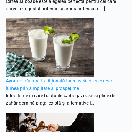
Cafeaua boabe este alegerea perfectă pentru cei care
apreciază gustul autentic și aroma intensă a […]
Ayran – băutura tradițională turcească ce cucerește
lumea prin simplitate și prospețime
Într-o lume în care băuturile carbogazoase și pline de
zahăr domină piața, există și alternative […]