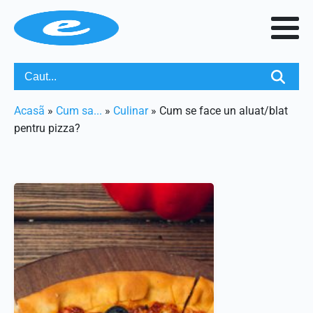
Acasã
»
Cum sa...
»
Culinar
»
Cum se face un aluat/blat
pentru pizza?