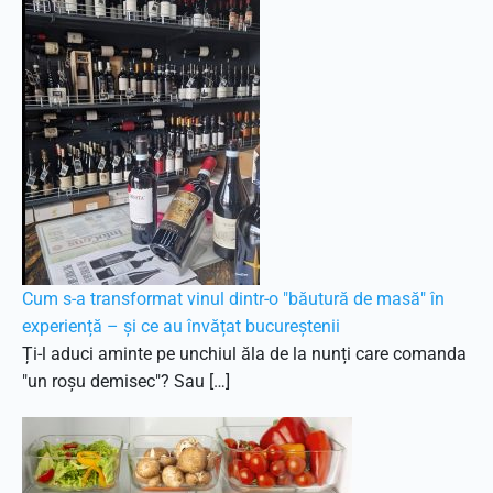
Cum s-a transformat vinul dintr-o "băutură de masă" în
experiență – și ce au învățat bucureștenii
Ți-l aduci aminte pe unchiul ăla de la nunți care comanda
"un roșu demisec"? Sau […]