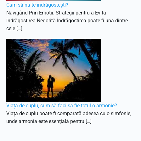
Cum să nu te îndrăgostești?
Navigând Prin Emoții: Strategii pentru a Evita
Îndrăgostirea Nedorită Îndrăgostirea poate fi una dintre
cele […]
Viața de cuplu, cum să faci să fie totul o armonie?
Viața de cuplu poate fi comparată adesea cu o simfonie,
unde armonia este esențială pentru […]