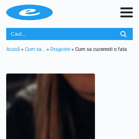
Acasã
»
Cum sa...
»
Dragoste
»
Cum sa cuceresti o fata