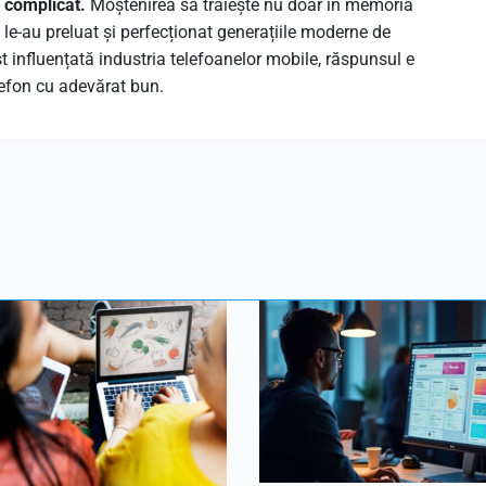
e complicat.
Moștenirea sa trăiește nu doar în memoria
are le-au preluat și perfecționat generațiile moderne de
 influențată industria telefoanelor mobile, răspunsul e
efon cu adevărat bun.