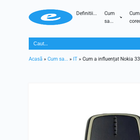
Definitii...
Cum
Cum
sa...
corec
Acasã
»
Cum sa...
»
IT
»
Cum a influențat Nokia 33