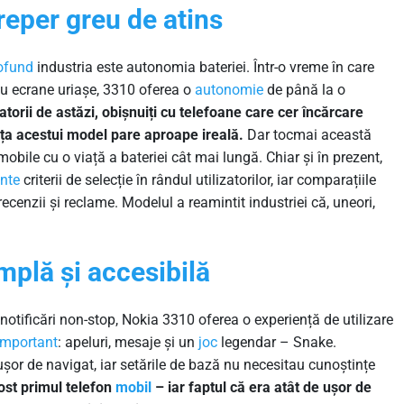
reper greu de atins
ofund
industria este autonomia bateriei. Într-o vreme în care
au ecrane uriașe, 3310 oferea o
autonomie
de până la o
zatorii de astăzi, obișnuiți cu telefoane care cer încărcare
nța acestui model pare aproape ireală.
Dar tocmai această
mobile cu o viață a bateriei cât mai lungă. Chiar și în prezent,
nte
criterii de selecție în rândul utilizatorilor, iar comparațiile
ecenzii și reclame. Modelul a reamintit industriei că, uneori,
implă și accesibilă
 notificări non-stop, Nokia 3310 oferea o experiență de utilizare
important
: apeluri, mesaje și un
joc
legendar – Snake.
 ușor de navigat, iar setările de bază nu necesitau cunoștințe
fost primul telefon
mobil
– iar faptul că era atât de ușor de