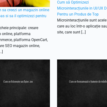
Cum să Optimizezi
Microinteracțiunile in UI/UX 
m sa creezi un magazin online
Pentru un Produs de Top
as si sa il optimizezi pentru
Microinteracțiunile sunt acele
care au loc într-o aplicație sa
cheie principale: creare
site, care sunt […]
 online, platforma
erce, platforma OpenCart,
are SEO magazin online,
…]