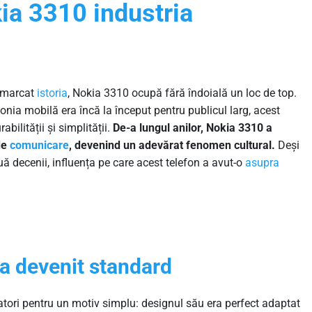
ia 3310 industria
u marcat
istoria
, Nokia 3310 ocupă fără îndoială un loc de top.
fonia mobilă era încă la început pentru publicul larg, acest
abilității și simplității.
De-a lungul anilor, Nokia 3310 a
de
comunicare
, devenind un adevărat fenomen cultural.
Deși
uă decenii, influența pe care acest telefon a avut-o
asupra
 a devenit standard
atori pentru un motiv simplu: designul său era perfect adaptat