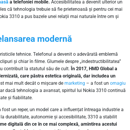
asă
a telefoniei mobile.
Accesibilitatea a devenit ulterior un
eles că tehnologia trebuie să fie prietenoasă și pentru cei mai
okia 3310 a pus bazele unei relații mai naturale între om și
relansarea modernă
teristicile tehnice. Telefonul a devenit o adevărată emblemă
ipuri și chiar în filme. Glumele despre „indestructibilitatea”
 contribuit la statutul său de cult.
În 2017, HMD Global a
rnizată, care păstra estetica originală, dar includea un
st mai mult decât o mișcare de
marketing
– a fost un
omagiu
iar dacă tehnologia a avansat, spiritul lui Nokia 3310 continuă
te și fiabilitate.
fost un reper, un model care a influențat întreaga industrie a
la durabilitate, autonomie și accesibilitate, 3310 a stabilit
ume digitală din ce în ce mai complexă, amintirea acestui