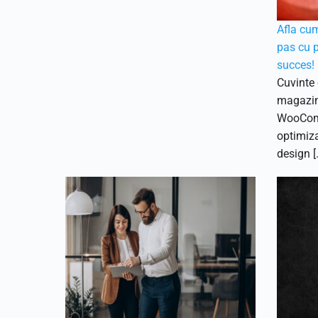
Afla cu
pas cu p
succes!
Cuvinte 
magazin
WooComm
optimiz
design [