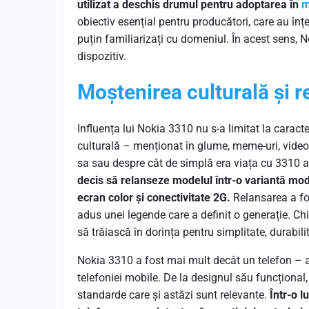
utilizat a deschis drumul pentru adoptarea în
m
obiectiv esențial pentru producători, care au înț
puțin familiarizați cu domeniul. În acest sens, N
dispozitiv.
Moștenirea culturală și 
Influența lui Nokia 3310 nu s-a limitat la carac
culturală – menționat în glume, meme-uri, videocl
sa sau despre cât de simplă era viața cu 3310 au
decis să relanseze modelul într-o variantă mode
ecran color și conectivitate 2G.
Relansarea a fo
adus unei legende care a definit o generație. Ch
să trăiască în dorința pentru simplitate, durabilita
Nokia 3310 a fost mai mult decât un telefon – a 
telefoniei mobile. De la designul său funcțional, 
standarde care și astăzi sunt relevante.
Într-o l