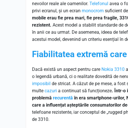
nevoilor reale ale oamenilor.
Telefonul
avea o fo
privi ecranul, și un ecran
monocrom
suficient de 
mobile erau fie prea mari, fie prea fragile, 331
rezistent.
Acest model a stabilit standarde de des
în anii ce au urmat. De asemenea, ideea de telef
acestui model, devenind un criteriu esențial în d
Fiabilitatea extremă care
Dacă există un aspect pentru care
Nokia 3310
a
o legendă urbană, ci o realitate dovedită de nenu
imposibil
de stricat. A căzut de pe mese, a fost sc
multe
cazuri
a continuat să funcționeze
. Într-o
problemă
recurentă
în era smartphone-urilor, N
care a influențat așteptările consumatorilor de
telefoane rezistente, iar conceptul de „rugged pho
de 3310.