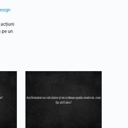
Design
 acțiuni
u pe un