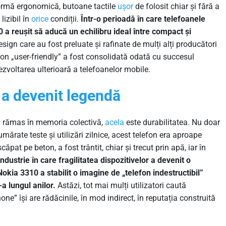
rmă ergonomică, butoane tactile
ușor
de folosit chiar și fără a
lizibil în
orice
condiții.
Într-o perioadă în care telefoanele
0 a reușit să aducă un echilibru ideal între compact și
ign care au fost preluate și rafinate de mulți alți producători
on „user-friendly” a fost consolidată odată cu succesul
ezvoltarea ulterioară a telefoanelor mobile.
 a devenit legendă
 rămas în memoria colectivă,
acela
este durabilitatea. Nu doar
mărate teste și utilizări zilnice, acest telefon era aproape
ăpat pe beton, a fost trântit, chiar și trecut prin apă, iar în
 industrie în care fragilitatea dispozitivelor a devenit o
okia 3310 a stabilit o imagine de „telefon indestructibil”
-a lungul anilor.
Astăzi, tot mai mulți utilizatori caută
ne” își are rădăcinile, în mod indirect, în reputația construită