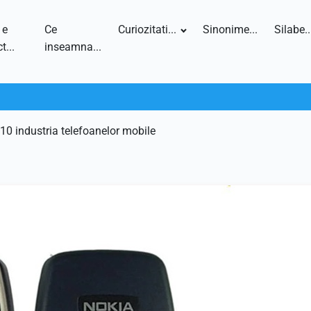
 e
Ce
Curiozitati...
Sinonime...
Silabe..
t...
inseamna...
10 industria telefoanelor mobile