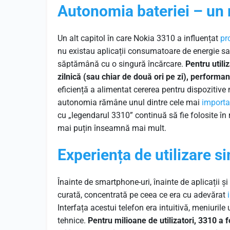
Autonomia bateriei – un 
Un alt capitol în care Nokia 3310 a influențat
pr
nu existau aplicații consumatoare de energie s
săptămână cu o singură încărcare.
Pentru utili
zilnică (sau chiar de două ori pe zi), performa
eficiență a alimentat cererea pentru dispozitive 
autonomia rămâne unul dintre cele mai
importa
cu „legendarul 3310” continuă să fie folosite în r
mai puțin înseamnă mai mult.
Experiența de utilizare s
Înainte de smartphone-uri, înainte de aplicații și
curată, concentrată pe ceea ce era cu adevărat
Interfața acestui telefon era intuitivă, meniurile
tehnice.
Pentru milioane de utilizatori, 3310 a 