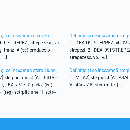
e și ce înseamnă sterpezi
Definiție și ce înseamnă sterp
'09] STREPEZI, strepezesc, vb.
1. [DEX '09] STERPEZI vb. IV v
 și tranz. A (se) produce o
strepezi. 2. [DEX '09] STREPEZ
 […]
strepezesc, vb. IV. […]
e și ce înseamnă sterpiciune
Definiție și ce înseamnă sterp
] sterpăciune sf [At: BUDAI-
1. [MDA2] sterpie sf [At: PSAL
 LEX. / V: stârpici~, (îvr)
V: stâr~ / E: sterp + -ie] […]
~, (reg) stărpăciune[1], stăr~,