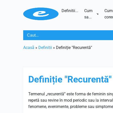
Definitii...
Cum
Cum
sa...
corec
Acasã
»
Definitii
»
Definiție "Recurentă"
Definiție "Recurentă"
Termenul „recurentă” este forma de feminin sin
repetă sau revine în mod periodic sau la interval
fenomene, evenimente, probleme sau simptome 