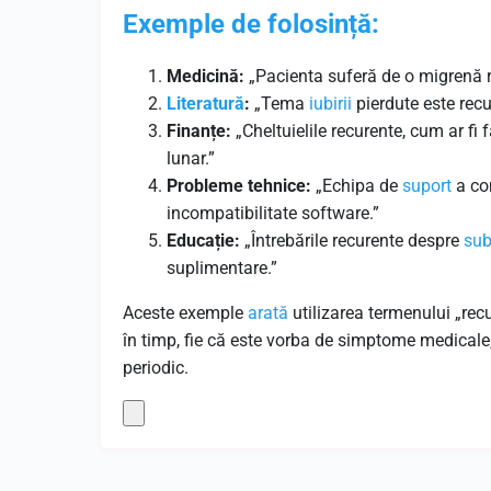
Exemple de folosință:
Medicină:
„Pacienta suferă de o migrenă r
Literatură
:
„Tema
iubirii
pierdute este recu
Finanțe:
„Cheltuielile recurente, cum ar fi f
lunar.”
Probleme tehnice:
„Echipa de
suport
a con
incompatibilitate software.”
Educație:
„Întrebările recurente despre
sub
suplimentare.”
Aceste exemple
arată
utilizarea termenului „rec
în timp, fie că este vorba de simptome medicale, 
periodic.