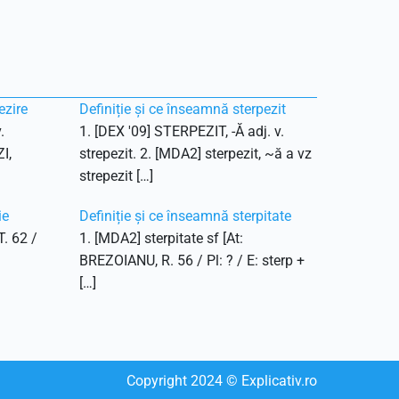
ezire
Definiție și ce înseamnă sterpezit
.
1. [DEX '09] STERPEZIT, -Ă adj. v.
I,
strepezit. 2. [MDA2] sterpezit, ~ă a vz
strepezit […]
ie
Definiție și ce înseamnă sterpitate
T. 62 /
1. [MDA2] sterpitate sf [At:
BREZOIANU, R. 56 / Pl: ? / E: sterp +
[…]
Copyright
2024
© Explicativ.ro