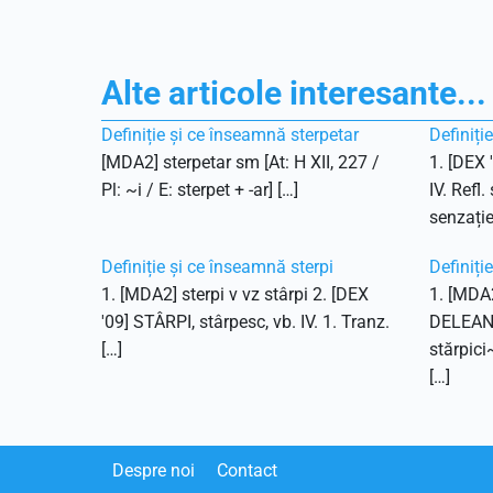
Alte articole interesante...
Definiție și ce înseamnă sterpetar
Definiți
[MDA2] sterpetar sm [At: H XII, 227 /
1. [DEX 
Pl: ~i / E: sterpet + -ar] […]
IV. Refl.
senzație
Definiție și ce înseamnă sterpi
Definiți
1. [MDA2] sterpi v vz stârpi 2. [DEX
1. [MDA2
'09] STÂRPI, stârpesc, vb. IV. 1. Tranz.
DELEANU,
[…]
stărpici
[…]
Despre noi
Contact