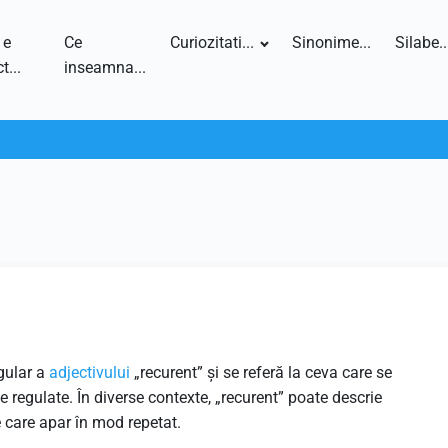
 e
Ce
Curiozitati...
Sinonime...
Silabe..
t...
inseamna...
gular a
adjectivului
„recurent” și se referă la ceva care se
e regulate. În diverse contexte, „recurent” poate descrie
care apar în mod repetat.