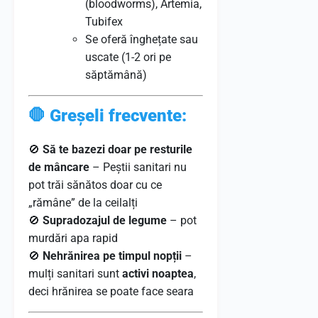
(bloodworms), Artemia,
Tubifex
Se oferă înghețate sau
uscate (1-2 ori pe
săptămână)
🛑
Greșeli frecvente:
🚫
Să te bazezi doar pe resturile
de mâncare
– Peștii sanitari nu
pot trăi sănătos doar cu ce
„rămâne” de la ceilalți
🚫
Supradozajul de legume
– pot
murdări apa rapid
🚫
Nehrănirea pe timpul nopții
–
mulți sanitari sunt
activi noaptea
,
deci hrănirea se poate face seara