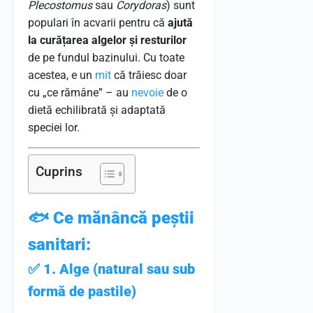
Plecostomus
sau
Corydoras
) sunt
populari în acvarii pentru că
ajută
la curățarea algelor și resturilor
de pe fundul bazinului. Cu toate
acestea, e un
mit
că trăiesc doar
cu „ce rămâne” – au
nevoie
de o
dietă echilibrată și adaptată
speciei lor.
Cuprins
🐟
Ce mănâncă peștii
sanitari:
✅
1. Alge (natural sau sub
formă de pastile)