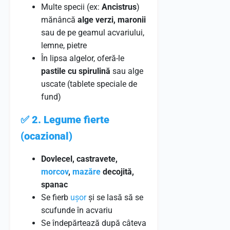
Multe specii (ex:
Ancistrus
)
mănâncă
alge verzi, maronii
sau de pe geamul acvariului,
lemne, pietre
În lipsa algelor, oferă-le
pastile cu spirulină
sau alge
uscate (tablete speciale de
fund)
✅
2. Legume fierte
(ocazional)
Dovlecel, castravete,
morcov
,
mazăre
decojită,
spanac
Se fierb
ușor
și se lasă să se
scufunde în acvariu
Se îndepărtează după câteva