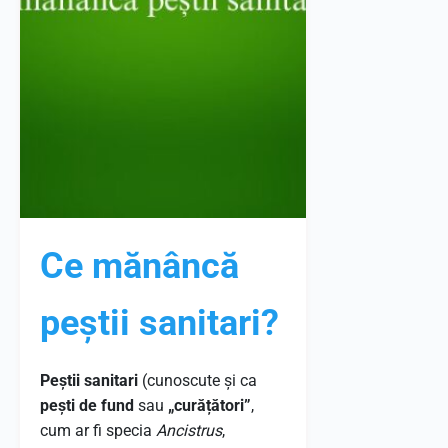
Ce mănâncă
peștii sanitari?
Peștii sanitari
(cunoscute și ca
pești de fund
sau
„curățători”
,
cum ar fi specia
Ancistrus
,