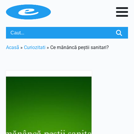
Acasã
»
Curiozitati
»
Ce mănâncă peștii sanitari?