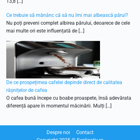
13,8 […]
Ce trebuie să mănânc că să nu îmi mai albească părul?
Nu poți preveni complet albirea părului, deoarece de cele
mai multe ori este influențată de […]
De ce prospețimea cafelei depinde direct de calitatea
râșnițelor de cafea
O cafea bună începe cu boabe proaspete, însă adevărata
diferență apare în momentul măcinării. Mulți […]
Despre noi
Contact