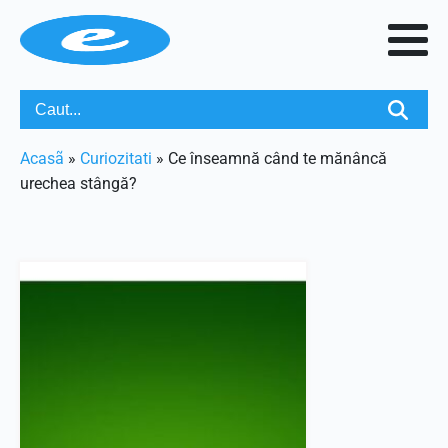
Acasã
»
Curiozitati
»
Ce înseamnă când te mănâncă
urechea stângă?