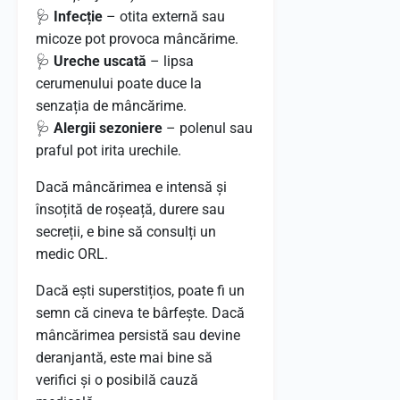
🩺
Infecție
– otita externă sau
micoze pot provoca mâncărime.
🩺
Ureche uscată
– lipsa
cerumenului poate duce la
senzația de mâncărime.
🩺
Alergii sezoniere
– polenul sau
praful pot irita urechile.
Dacă mâncărimea e intensă și
însoțită de roșeață, durere sau
secreții, e bine să consulți un
medic ORL.
Dacă ești superstițios, poate fi un
semn că cineva te bârfește. Dacă
mâncărimea persistă sau devine
deranjantă, este mai bine să
verifici și o posibilă cauză