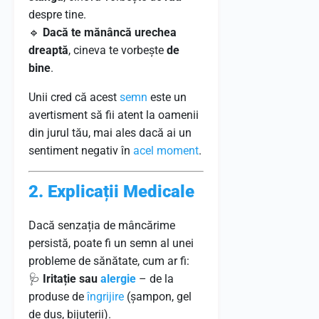
despre tine.
🔹
Dacă te mănâncă urechea
dreaptă
, cineva te vorbește
de
bine
.
Unii cred că acest
semn
este un
avertisment să fii atent la oamenii
din jurul tău, mai ales dacă ai un
sentiment negativ în
acel
moment
.
2. Explicații Medicale
Dacă senzația de mâncărime
persistă, poate fi un semn al unei
probleme de sănătate, cum ar fi:
🩺
Iritație sau
alergie
– de la
produse de
îngrijire
(șampon, gel
de duș, bijuterii).