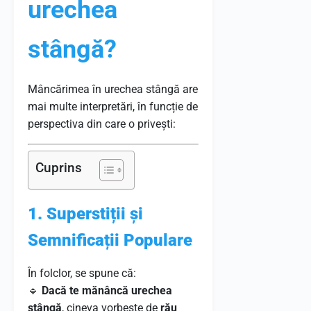
urechea
stângă?
Mâncărimea în urechea stângă are
mai multe interpretări, în funcție de
perspectiva din care o privești:
Cuprins
1. Superstiții și
Semnificații Populare
În folclor, se spune că:
🔹
Dacă te mănâncă urechea
stângă
, cineva vorbește de
rău