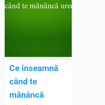
Ce înseamnă
când te
mănâncă