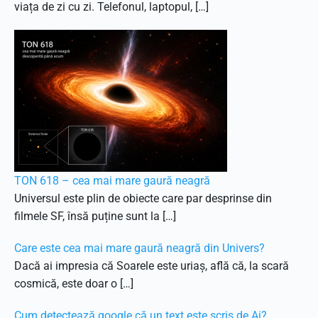
viața de zi cu zi. Telefonul, laptopul, […]
TON 618 – cea mai mare gaură neagră
Universul este plin de obiecte care par desprinse din
filmele SF, însă puține sunt la […]
Care este cea mai mare gaură neagră din Univers?
Dacă ai impresia că Soarele este uriaș, află că, la scară
cosmică, este doar o […]
Cum detectează google că un text este scris de Ai?