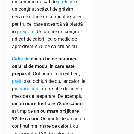
un conținut ridicat de
proteine
și
un conținut scăzut de grăsimi,
ceea ce îl face un aliment excelent
pentru cei care încearcă să piardă
în
greutate
. Un ou are un conținut
ridicat de calorii, cu o medie de
aproximativ 78 de calorii pe ou.
Caloriile
din ou țin de mărimea
oului și de modul în care este
preparat
. Oul poate fi servit fiert,
prăjit
sau ochiuri de ou, iar caloriile
pot
varia
ușor
în funcție de aceste
metode de preparare. De exemplu,
un ou mare fiert are 78 de calorii
,
în timp ce
un ou mare prăjit are
92 de calorii
. Ochiurile de ou au un
conținut mai mare de calorii, cu
aproximativ 120 de calorii pe