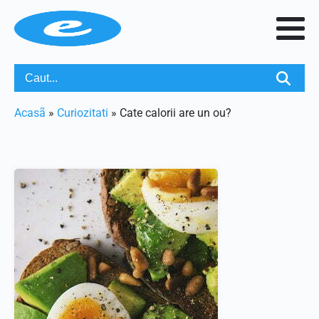
Acasã
»
Curiozitati
»
Cate calorii are un ou?