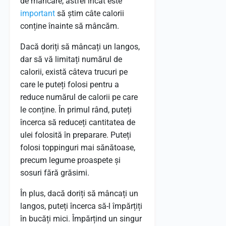
de mâncare, astfel încât este
important
să știm câte calorii
conține înainte să mâncăm.
Dacă doriți să mâncați un langos,
dar să vă limitați numărul de
calorii, există câteva trucuri pe
care le puteți folosi pentru a
reduce numărul de calorii pe care
le conține. În primul rând, puteți
încerca să reduceți cantitatea de
ulei folosită în preparare. Puteți
folosi toppinguri mai sănătoase,
precum legume proaspete și
sosuri fără grăsimi.
În plus, dacă doriți să mâncați un
langos, puteți încerca să-l împărțiți
în bucăți mici. Împărțind un singur