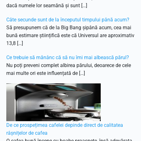
dacă numele lor seamănă și sunt […]
Câte secunde sunt de la începutul timpului până acum?
Să presupunem că de la Big Bang șipână acum, cea mai
bună estimare științifică este că Universul are aproximativ
13,8 […]
Ce trebuie să mănânc că să nu îmi mai albească părul?
Nu poți preveni complet albirea părului, deoarece de cele
mai multe ori este influențată de […]
De ce prospețimea cafelei depinde direct de calitatea
râșnițelor de cafea
O cafea bună începe cu boabe proaspete, însă adevărata