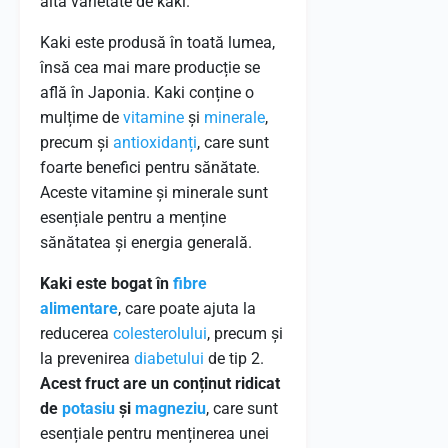
altă varietate de kaki.
Kaki este produsă în toată lumea,
însă cea mai mare producție se
află în Japonia. Kaki conține o
mulțime de
vitamine
și
minerale
,
precum și
antioxidanți
, care sunt
foarte benefici pentru sănătate.
Aceste vitamine și minerale sunt
esențiale pentru a menține
sănătatea și energia generală.
Kaki este bogat în
fibre
alimentare
, care poate ajuta la
reducerea
colesterolului
, precum și
la prevenirea
diabetului
de tip 2.
Acest fruct are un conținut ridicat
de
potasiu
și
magneziu
, care sunt
esențiale pentru menținerea unei