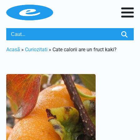
Acasã
»
Curiozitati
»
Cate calorii are un fruct kaki?