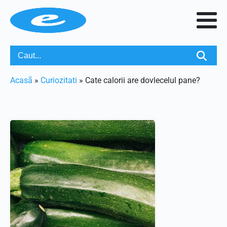
Acasã
»
Curiozitati
»
Cate calorii are dovlecelul pane?