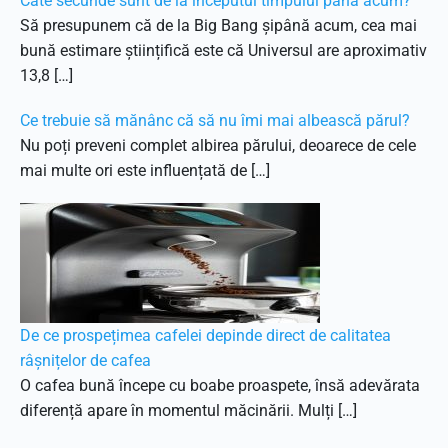
Câte secunde sunt de la începutul timpului până acum?
Să presupunem că de la Big Bang șipână acum, cea mai
bună estimare științifică este că Universul are aproximativ
13,8 […]
Ce trebuie să mănânc că să nu îmi mai albească părul?
Nu poți preveni complet albirea părului, deoarece de cele
mai multe ori este influențată de […]
De ce prospețimea cafelei depinde direct de calitatea
râșnițelor de cafea
O cafea bună începe cu boabe proaspete, însă adevărata
diferență apare în momentul măcinării. Mulți […]