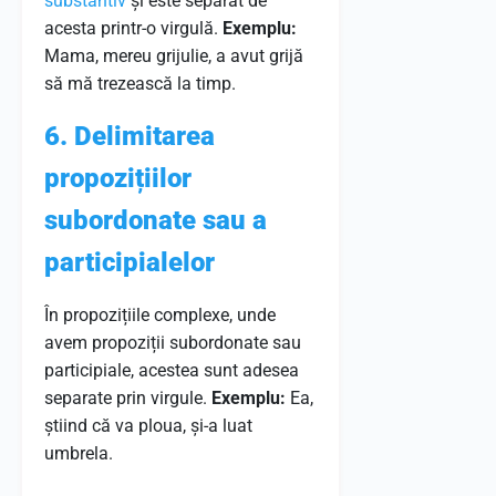
substantiv
și este separat de
acesta printr-o virgulă.
Exemplu:
Mama, mereu grijulie, a avut grijă
să mă trezească la timp.
6. Delimitarea
propozițiilor
subordonate sau a
participialelor
În propozițiile complexe, unde
avem propoziții subordonate sau
participiale, acestea sunt adesea
separate prin virgule.
Exemplu:
Ea,
știind că va ploua, și-a luat
umbrela.