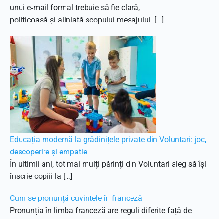
unui e‑mail formal trebuie să fie clară,
politicoasă și aliniată scopului mesajului. […]
Educația modernă la grădinițele private din Voluntari: joc,
descoperire și empatie
În ultimii ani, tot mai mulți părinți din Voluntari aleg să își
înscrie copiii la […]
Cum se pronunță cuvintele în franceză
Pronunția în limba franceză are reguli diferite față de