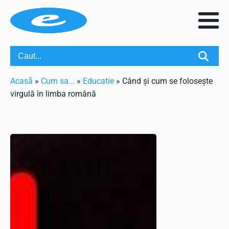
Acasã
»
Cum sa...
»
Educatie
»
Când și cum se folosește
virgulă în limba română