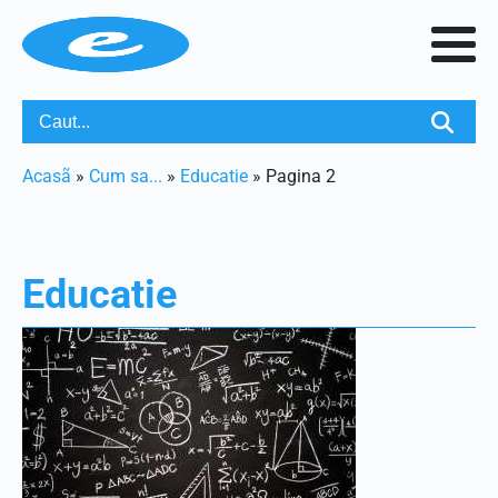
Acasã
»
Cum sa...
»
Educatie
»
Pagina 2
Educatie