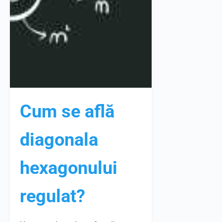
Cum se află
diagonala
hexagonului
regulat?