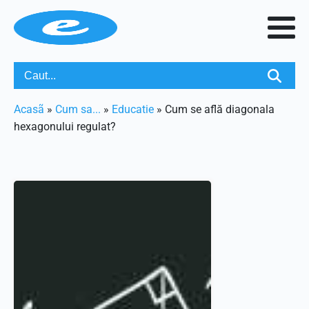
Acasã
»
Cum sa...
»
Educatie
»
Cum se află diagonala
hexagonului regulat?