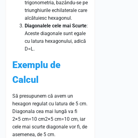
trigonometria, bazându-se pe
triunghiurile echilaterale care
alcătuiesc hexagonul.
Diagonalele cele mai Scurte
:
Aceste diagonale sunt egale
cu latura hexagonului, adică
D
=
L
.
Exemplu de
Calcul
Să presupunem că avem un
hexagon regulat cu latura de 5 cm.
Diagonala cea mai lungă va fi
2×5 cm=10 cm
2
×
5
cm
=
10
cm
, iar
cele mai scurte diagonale vor fi, de
asemenea, de 5 cm.