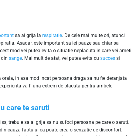
ortant
sa ai grija la
respiratie
. De cele mai multe ori, atunci
espiratia. Asadar, este important sa iei pauze sau chiar sa
 acest mod vei putea evita o situatie neplacuta in care vei ameti
n din
sange
. Mai mult de atat, vei putea evita cu
succes
si
 ta orala, in asa mod incat persoana draga sa nu fie deranjata
a experienta va fi una extrem de placuta pentru ambele
u care te saruti
ss, trebuie sa ai grija sa nu sufoci persoana pe care o saruti.
 din cauza faptului ca poate crea o senzatie de disconfort.