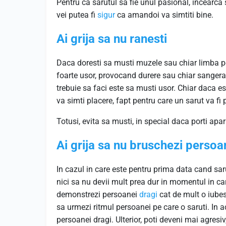
Pentru ca sarutul sa fie unul pasional, incearca
vei putea fi
sigur
ca amandoi va simtiti bine.
Ai grija sa nu ranesti
Daca doresti sa musti muzele sau chiar limba per
foarte usor, provocand durere sau chiar sangerar
trebuie sa faci este sa musti usor. Chiar daca e
va simti placere, fapt pentru care un sarut va f
Totusi, evita sa musti, in special daca porti apar
Ai grija sa nu bruschezi persoa
In cazul in care este pentru prima data cand sar
nici sa nu devii mult prea dur in momentul in care
demonstrezi persoanei
dragi
cat de mult o iubest
sa urmezi ritmul persoanei pe care o saruti. In 
persoanei dragi. Ulterior, poti deveni mai agresiv