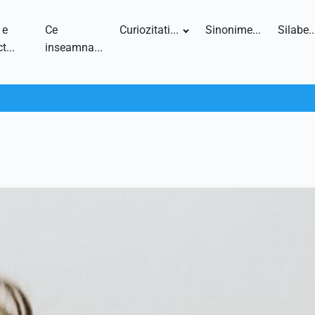
 e
Ce
Curiozitati...
Sinonime...
Silabe..
t...
inseamna...