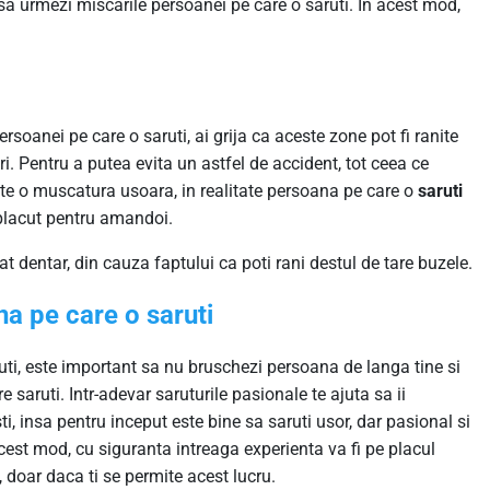
 sa urmezi miscarile persoanei pe care o saruti. In acest mod,
soanei pe care o saruti, ai grija ca aceste zone pot fi ranite
i. Pentru a putea evita un astfel de accident, tot ceea ce
ste o muscatura usoara, in realitate persoana pe care o
saruti
i placut pentru amandoi.
at dentar, din cauza faptului ca poti rani destul de tare buzele.
na pe care o saruti
uti, este important sa nu bruschezi persoana de langa tine si
 saruti. Intr-adevar saruturile pasionale te ajuta sa ii
i, insa pentru inceput este bine sa saruti usor, dar pasional si
acest mod, cu siguranta intreaga experienta va fi pe placul
, doar daca ti se permite acest lucru.