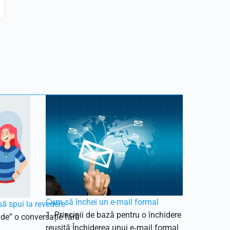
Cum să închei un e-mail formal
să spui la revedere
1. Principii de bază pentru o închidere
ide” o conversație fără
reușită Închiderea unui e‑mail formal