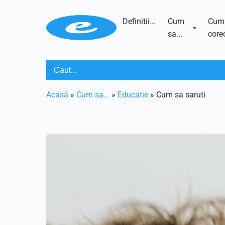
Definitii...
Cum
Cum
sa...
corec
Acasã
»
Cum sa...
»
Educatie
»
Cum sa saruti