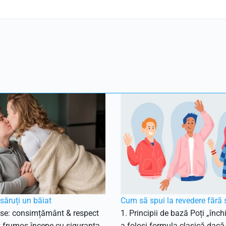
ăruți un băiat
Cum să spui la revedere fără 
ise: consimțământ & respect
1. Principii de bază Poți „înch
t frumos începe cu siguranța
a folosi formula clasică dacă