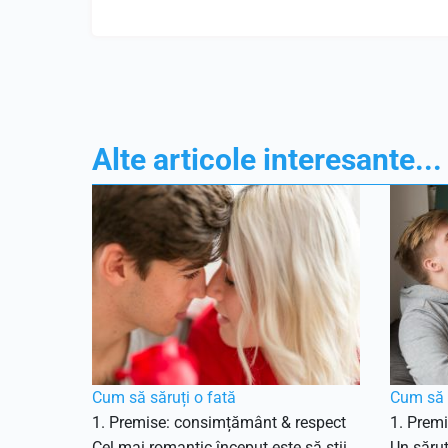
Alte articole interesante...
Cum să săruți o fată
Cum să s
1. Premise: consimțământ & respect
1. Prem
Cel mai romantic început este să știi
Un săru