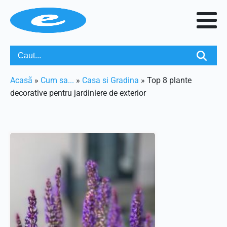
Acasã
»
Cum sa...
»
Casa si Gradina
»
Top 8 plante
decorative pentru jardiniere de exterior