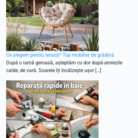
Ce alegem pentru terasă? Top mobilier de grădină
După o iarnă geroasă, așteptăm cu dor după-amiezile
calde, de vară. Soarele îți încălzește ușor […]