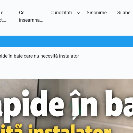
 e
Ce
Curiozitati...
Sinonime...
Silabe..
t...
inseamna...
pide în baie care nu necesită instalator