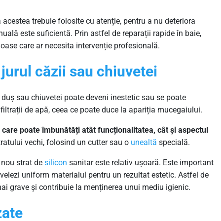
 acestea trebuie folosite cu atenție, pentru a nu deteriora
uală este suficientă. Prin astfel de reparații rapide în baie,
rioase care ar necesita intervenție profesională.
jurul căzii sau chiuvetei
 de duș sau chiuvetei poate deveni inestetic sau se poate
nfiltrații de apă, ceea ce poate duce la apariția mucegaiului.
 care poate îmbunătăți atât funcționalitatea, cât și aspectul
atului vechi, folosind un cutter sau o
unealtă
specială.
 nou strat de
silicon
sanitar este relativ ușoară. Este important
velezi uniform materialul pentru un rezultat estetic. Astfel de
mai grave și contribuie la menținerea unui mediu igienic.
zate