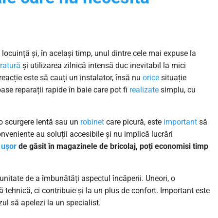
n locuință și, în același timp, unul dintre cele mai expuse la
ratură
și utilizarea zilnică intensă duc inevitabil la mici
eacție este să cauți un instalator, însă nu
orice
situație
se reparații rapide în baie care pot fi
realizate
simplu, cu
 o scurgere lentă sau un
robinet
care picură, este
important
să
nveniente au soluții accesibile și nu implică lucrări
e
ușor
de găsit în magazinele de bricolaj, poți economisi timp
unitate de a îmbunătăți aspectul încăperii. Uneori, o
tehnică, ci contribuie și la un plus de confort. Important este
zul să apelezi la un specialist.