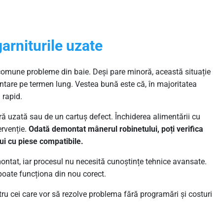
garniturile uzate
 comune probleme din baie. Deși pare minoră, această situație
entare pe termen lung. Vestea bună este că, în majoritatea
 rapid.
ră uzată sau de un cartuș defect. Închiderea alimentării cu
ervenție.
Odată demontat mânerul robinetului, poți verifica
ocui cu piese compatibile.
ntat, iar procesul nu necesită cunoștințe tehnice avansate.
 poate funcționa din nou corect.
ntru cei care vor să rezolve problema fără programări și costuri