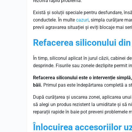
rezolva rapid problema.
Există și soluții speciale pentru desfundare, însă
conductele. În multe
cazuri
, simpla curățare man
previi agravarea situației și eviți blocaje mai se
Refacerea siliconului din 
În timp, siliconul aplicat în jurul căzii, cabinei
desprinde. Fisurile sau zonele dezlipite permit i
Refacerea siliconului este o intervenție simplă,
băii.
Primul pas este îndepărtarea completă a str
După curățarea și uscarea zonei, aplicarea unui
să alegi un produs rezistent la umiditate și să ni
reparații rapide în baie pot preveni problemele 
Înlocuirea accesoriilor u