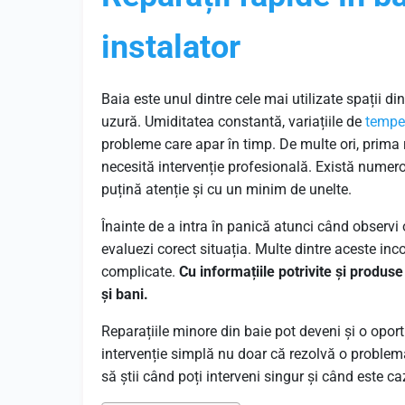
instalator
Baia este unul dintre cele mai utilizate spații di
uzură. Umiditatea constantă, variațiile de
tempe
probleme care apar în timp. De multe ori, prima r
necesită intervenție profesională. Există numeroa
puțină atenție și cu un minim de unelte.
Înainte de a intra în panică atunci când observi
evaluezi corect situația. Multe dintre aceste inco
complicate.
Cu informațiile potrivite și produs
și bani.
Reparațiile minore din baie pot deveni și o oport
intervenție simplă nu doar că rezolvă o problemă 
să știi când poți interveni singur și când este ca