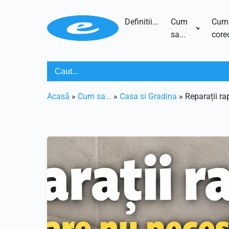
Definitii...
Cum
Cum
sa...
corec
Acasã
»
Cum sa...
»
Casa si Gradina
»
Reparații ra