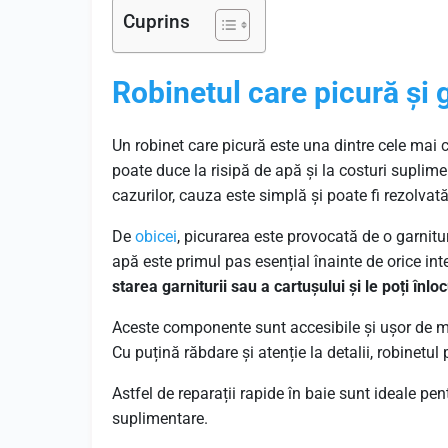
Cuprins
Robinetul care picură și 
Un robinet care picură este una dintre cele mai
poate duce la risipă de apă și la costuri suplim
cazurilor, cauza este simplă și poate fi rezolvată
De
obicei
, picurarea este provocată de o garnitu
apă este primul pas esențial înainte de orice int
starea garniturii sau a cartușului și le poți înl
Aceste componente sunt accesibile și ușor de mo
Cu puțină răbdare și atenție la detalii, robinetul
Astfel de reparații rapide în baie sunt ideale pe
suplimentare.