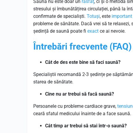
Sauna nu este doar un
răsfăț
, ci și o metodă si
stresului și îmbunătățirea circulației, până la în
confirmate de specialiști.
Totuși
, este
important
probleme de sănătate. Dacă vrei să te relaxezi, să
ședință de saună poate fi
exact
ce ai nevoie.
Întrebări frecvente (FAQ)
Cât de des este bine să faci saună?
Specialiștii recomandă 2-3 ședințe pe săptămân
starea de sănătate.
Cine nu ar trebui să facă saună?
Persoanele cu probleme cardiace grave,
tensiun
ceară sfatul medicului înainte de a face saună.
Cât timp ar trebui să stai într-o saună?