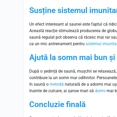
Susține sistemul imunita
Un efect interesant al saunei este faptul că ridi
Această reacție stimulează producerea de globule 
saună regulat pot observa că răcesc mai rar sau
ca un mic antrenament pentru
sistemul imunita
Ajută la somn mai bun și
După o ședință de saună, mușchii se relaxează,
contribuie la un somn mai odihnitor. Persoanele
în saună o
metodă
naturală de a adormi mai ușo
înainte de culcare, ai șanse mari să
dormi
mai bi
Concluzie finală