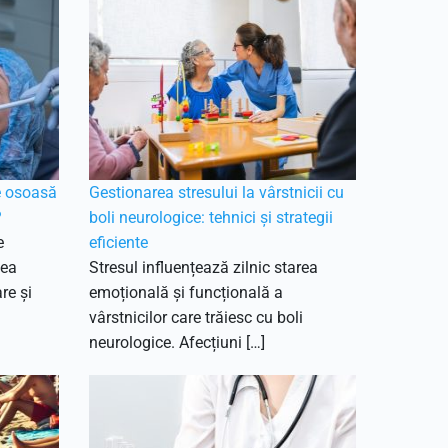
e osoasă
Gestionarea stresului la vârstnicii cu
?
boli neurologice: tehnici și strategii
e
eficiente
tea
Stresul influențează zilnic starea
re și
emoțională și funcțională a
vârstnicilor care trăiesc cu boli
neurologice. Afecțiuni […]