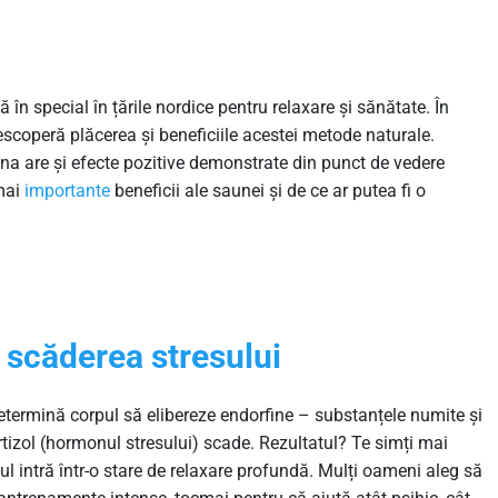
ă în special în țările nordice pentru relaxare și sănătate. În
scoperă plăcerea și beneficiile acestei metode naturale.
una are și efecte pozitive demonstrate din punct de vedere
 mai
importante
beneficii ale saunei și de ce ar putea fi o
i scăderea stresului
determină corpul să elibereze endorfine – substanțele numite și
cortizol (hormonul stresului) scade. Rezultatul? Te simți mai
rpul intră într-o stare de relaxare profundă. Mulți oameni aleg să