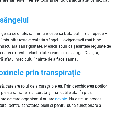
antrenamente intense, tocmai pentru că ajută atât psihic, cât
 sângelui
ge să se dilate, iar inima începe să bată puțin mai repede –
s îmbunătățește circulația sângelui, oxigenează mai bine
musculară sau rigiditate. Medicii spun că ședințele regulate de
eoarece mențin elasticitatea vaselor de sânge. Desigur,
ă sfatul medicului înainte de a face saună.
oxinele prin transpirație
ă, care are rolul de a curăța pielea. Prin deschiderea porilor,
 pielea rămâne mai curată și mai catifelată. În plus,
tanțe de care organismul nu are
nevoie
. Nu este un proces
atural pentru sănătatea pielii și pentru buna funcționare a