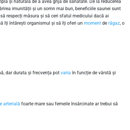
mplă și naturală de a avea grijă de sănătate. De la reducerea
tărirea imunității și un somn mai bun, beneficiile saunei sunt
să respecți măsura și să ceri sfatul medicului dacă ai
 îți întărești organismul și să îți oferi un
moment
de
răgaz
, o
ă, dar durata și frecvența pot
varia
în funcție de vârstă și
e arterială
foarte mare sau femeile însărcinate ar trebui să