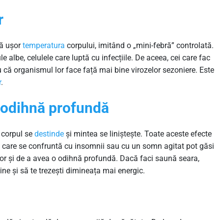
r
că ușor
temperatura
corpului, imitând o „mini-febră” controlată.
albe, celulele care luptă cu infecțiile. De aceea, cei care fac
 că organismul lor face față mai bine virozelor sezoniere. Este
r
.
 odihnă profundă
 corpul se
destinde
și mintea se liniștește. Toate aceste efecte
 care se confruntă cu insomnii sau cu un somn agitat pot găsi
r și de a avea o odihnă profundă. Dacă faci saună seara,
ne și să te trezești dimineața mai energic.