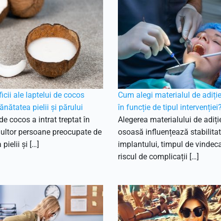
icii ale laptelui de cocos
Cum alegi materialul de adiți
ănătatea pielii și părului
în funcție de tipul intervenției
de cocos a intrat treptat în
Alegerea materialului de adiți
multor persoane preocupate de
osoasă influențează stabilita
 pielii și […]
implantului, timpul de vindeca
riscul de complicații […]