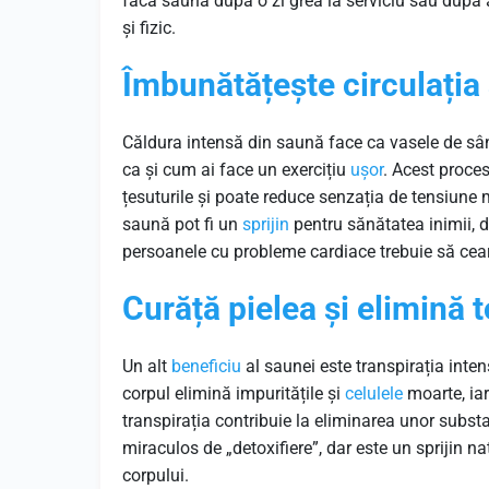
facă saună după o zi grea la serviciu sau după 
și fizic.
Îmbunătățește circulația
Căldura intensă din saună face ca vasele de sân
ca și cum ai face un exercițiu
ușor
. Acest proce
țesuturile și poate reduce senzația de tensiune 
saună pot fi un
sprijin
pentru sănătatea inimii, d
persoanele cu probleme cardiace trebuie să cear
Curăță pielea și elimină t
Un alt
beneficiu
al saunei este transpirația intens
corpul elimină impuritățile și
celulele
moarte, iar
transpirația contribuie la eliminarea unor subs
miraculos de „detoxifiere”, dar este un sprijin n
corpului.