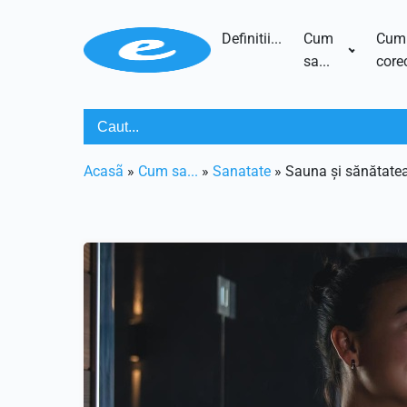
Definitii...
Cum
Cum
sa...
corec
Acasã
»
Cum sa...
»
Sanatate
»
Sauna și sănătatea