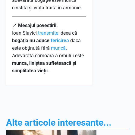
adevărata bogăție este munca
cinstită și viața trăită în armonie.
📌
Mesajul povestirii:
Ioan Slavici
transmite
ideea că
bogăția nu aduce
fericirea
dacă
este obținută fără
muncă
.
Adevărata comoară a omului este
munca, liniștea sufletească și
simplitatea vieții
.
Alte articole interesante...