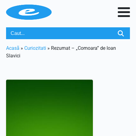
Acasã
»
Curiozitati
»
Rezumat – „Comoara” de Ioan
Slavici