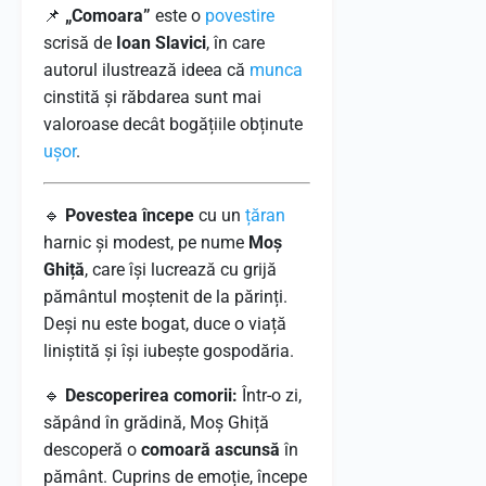
📌
„Comoara”
este o
povestire
scrisă de
Ioan Slavici
, în care
autorul ilustrează ideea că
munca
cinstită și răbdarea sunt mai
valoroase decât bogățiile obținute
ușor
.
🔹
Povestea începe
cu un
țăran
harnic și modest, pe nume
Moș
Ghiță
, care își lucrează cu grijă
pământul moștenit de la părinți.
Deși nu este bogat, duce o viață
liniștită și își iubește gospodăria.
🔹
Descoperirea comorii:
Într-o zi,
săpând în grădină, Moș Ghiță
descoperă o
comoară ascunsă
în
pământ. Cuprins de emoție, începe