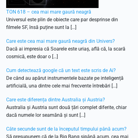
TON 618 – cea mai mare gaură neagră
Universul este plin de obiecte care par desprinse din
filmele SF, însă puține sunt la […]
Care este cea mai mare gaură neagră din Univers?
Dacă ai impresia că Soarele este uriaș, află că, la scară
cosmică, este doar o […]
Cum detectează google că un text este scris de Ai?
De când au apărut instrumentele bazate pe inteligență
artificială, una dintre cele mai frecvente întrebări […]
Care este diferența dintre Australia și Austria?
Australia și Austria sunt două țări complet diferite, chiar
dacă numele lor seamănă și sunt […]
Câte secunde sunt de la începutul timpului până acum?
Să presupunem că de la Big Bang șipână acum, cea mai