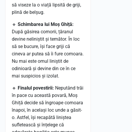
să viseze la o viață lipsită de griji,
plină de belșug.
🔹
Schimbarea lui Moș Ghiță:
După găsirea comorii, țăranul
devine neliniștit și temător. În loc
să se bucure, își face griji că
cineva ar putea să îi fure comoara.
Nu mai este omul liniștit de
odinioară și devine din ce în ce
mai suspicios și izolat.
🔹
Finalul povestirii:
Neputând trăi
în pace cu această povară, Moș
Ghiță decide să îngroape comoara
înapoi, în același loc unde a găsit-
o. Astfel, își recapătă liniștea
sufletească și înțelege că