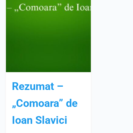
Rezumat –
„Comoara” de
Ioan Slavici