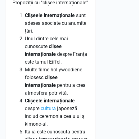
Propoziții cu "clișee internaționale"
Clișeele internaționale
sunt
adesea asociate cu anumite
țări.
Unul dintre cele mai
cunoscute
clișee
internaționale
despre Franța
este turnul Eiffel.
Multe filme hollywoodiene
folosesc
clișee
internaționale
pentru a crea
atmosfera potrivită.
Clișeele internaționale
despre
cultura
japoneză
includ ceremonia ceaiului și
kimono-ul.
Italia este cunoscută pentru