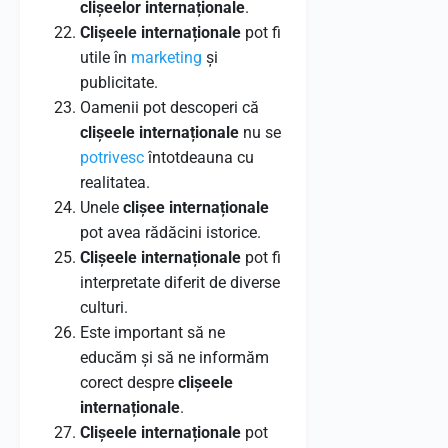
clișeelor internaționale
.
Clișeele internaționale
pot fi
utile în
marketing
și
publicitate.
Oamenii pot descoperi că
clișeele internaționale
nu se
potrivesc
întotdeauna cu
realitatea.
Unele
clișee internaționale
pot avea rădăcini istorice.
Clișeele internaționale
pot fi
interpretate diferit de diverse
culturi.
Este important să ne
educăm și să ne informăm
corect despre
clișeele
internaționale
.
Clișeele internaționale
pot