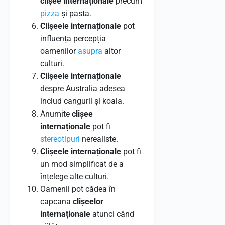
clișee internaționale
precum
pizza
și pasta.
Clișeele internaționale
pot
influența percepția
oamenilor
asupra
altor
culturi.
Clișeele internaționale
despre Australia adesea
includ cangurii și koala.
Anumite
clișee
internaționale
pot fi
stereotipuri
nerealiste.
Clișeele internaționale
pot fi
un mod simplificat de a
înțelege alte culturi.
Oamenii pot cădea în
capcana
clișeelor
internaționale
atunci când