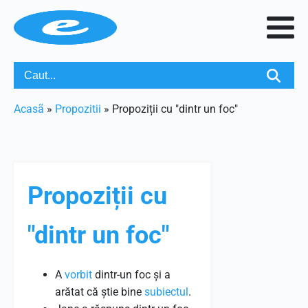
Acasã
»
Propozitii
»
Propoziții cu "dintr un foc"
Propoziții cu
"dintr un foc"
A
vorbit
dintr-un foc și a
arătat că știe bine
subiectul
.