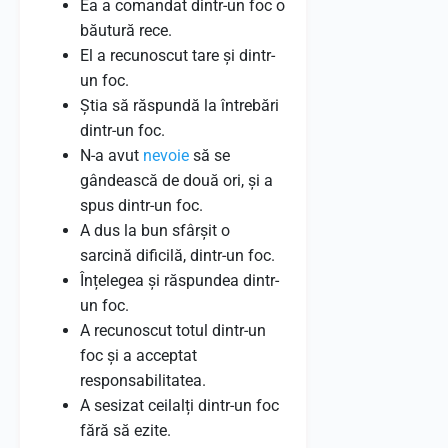
Ea a comandat dintr-un foc o
băutură rece.
El a recunoscut tare și dintr-
un foc.
Știa să răspundă la întrebări
dintr-un foc.
N-a avut
nevoie
să se
gândească de două ori, și a
spus dintr-un foc.
A dus la bun sfârșit o
sarcină dificilă, dintr-un foc.
Înțelegea și răspundea dintr-
un foc.
A recunoscut totul dintr-un
foc și a acceptat
responsabilitatea.
A sesizat ceilalți dintr-un foc
fără să ezite.