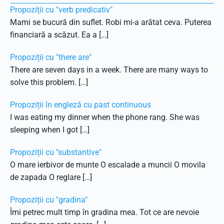
Propoziții cu "verb predicativ"
Mami se bucură din suflet. Robi mi-a arătat ceva. Puterea
financiară a scăzut. Ea a […]
Propoziții cu "there are"
There are seven days in a week. There are many ways to
solve this problem. […]
Propoziții în engleză cu past continuous
I was eating my dinner when the phone rang. She was
sleeping when I got […]
Propoziții cu "substantive"
O mare ierbivor de munte O escalade a muncii O movila
de zapada O reglare […]
Propoziții cu "gradina"
Îmi petrec mult timp în gradina mea. Tot ce are nevoie