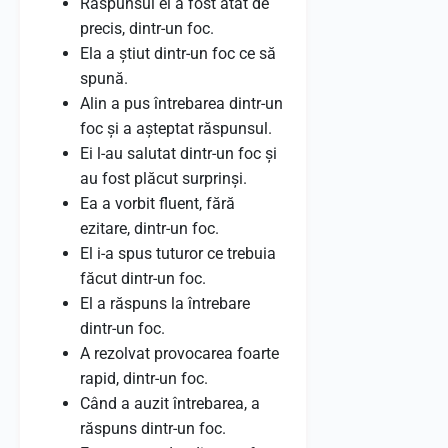
Răspunsul ei a fost atât de
precis, dintr-un foc.
Ela a știut dintr-un foc ce să
spună.
Alin a pus întrebarea dintr-un
foc și a așteptat răspunsul.
Ei l-au salutat dintr-un foc și
au fost plăcut surprinși.
Ea a vorbit fluent, fără
ezitare, dintr-un foc.
El i-a spus tuturor ce trebuia
făcut dintr-un foc.
El a răspuns la întrebare
dintr-un foc.
A rezolvat provocarea foarte
rapid, dintr-un foc.
Când a auzit întrebarea, a
răspuns dintr-un foc.