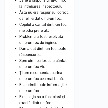
Jane a răspuns dintr-un foc
la întrebarea inspectorului.
Ăsta nu era răspunsul corect,
dar el l-a dat dintr-un foc.
Copilul a cântat dintr-un foc
melodia preferată.
Problema a fost rezolvată
dintr-un foc de inginer.
Dan a dat dintr-un foc toate
răspunsurile.
Spre uimirea lor, ea a cântat
dintr-un foc Air.
Ți-am recomandat cartea
dintr-un foc cea mai bună.
El a primit toate informațiile
dintr-un foc.
Explicația sa a fost clară și
exactă dintr-un foc.