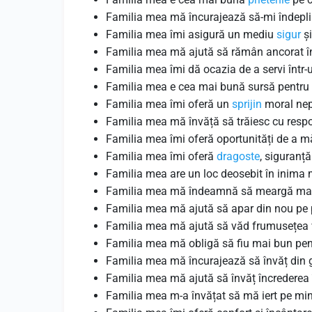
Familia mea mă încurajează să-mi îndeplin
Familia mea îmi asigură un mediu
sigur
și
Familia mea mă ajută să rămân ancorat în
Familia mea îmi dă ocazia de a servi într
Familia mea e cea mai bună sursă pentru 
Familia mea îmi oferă un
sprijin
moral nepr
Familia mea mă învăță să trăiesc cu respo
Familia mea îmi oferă oportunități de a m
Familia mea îmi oferă
dragoste
, siguranță
Familia mea are un loc deosebit în inima
Familia mea mă îndeamnă să meargă mai
Familia mea mă ajută să apar din nou pe 
Familia mea mă ajută să văd frumusețea vi
Familia mea mă obligă să fiu mai bun pen
Familia mea mă încurajează să învăț din g
Familia mea mă ajută să învăț încrederea î
Familia mea m-a învățat să mă iert pe mine