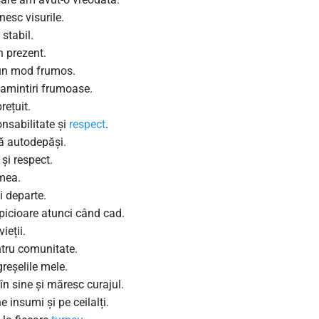
esc visurile.
 stabil.
 prezent.
-un mod frumos.
amintiri frumoase.
ețuit.
nsabilitate și
respect
.
ă autodepăși.
 și respect.
 mea.
 departe.
picioare atunci când cad.
eții.
tru comunitate.
reșelile mele.
n sine și măresc curajul.
 insumi și pe ceilalți.