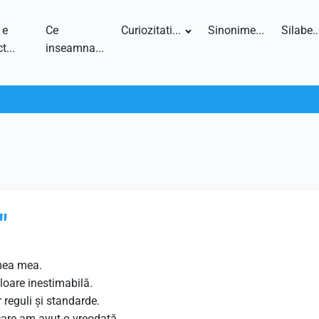
 e
Ce
Curiozitati...
Sinonime...
Silabe..
t...
inseamna...
"
mea mea.
loare inestimabilă.
 reguli și standarde.
are am avut-o vreodată.