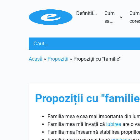
Definitii...
Cum
Cum
sa...
corec
Acasã
»
Propozitii
»
Propoziții cu "familie"
Propoziții cu "familie
Familia mea e cea mai importanta din lu
Familia mea mă învață că
iubirea
are o va
Familia mea înseamnă stabilirea propriilor
Familia mea e cea mai bună
prietenie
pe c