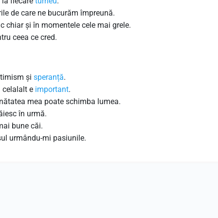
 la fiecare
turneu
.
urile de care ne bucurăm împreună.
c chiar și în momentele cele mai grele.
ru ceea ce cred.
ptimism și
speranță
.
 celalalt e
important
.
unătatea mea poate schimba lumea.
ăiesc în urmă.
mai bune căi.
ul urmându-mi pasiunile.