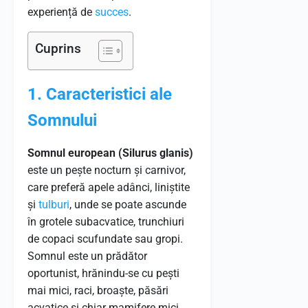
experiență de
succes
.
Cuprins
1. Caracteristici ale
Somnului
Somnul european (Silurus glanis)
este un pește nocturn și carnivor,
care preferă apele adânci, liniștite
și
tulburi
, unde se poate ascunde
în grotele subacvatice, trunchiuri
de copaci scufundate sau gropi.
Somnul este un prădător
oportunist, hrănindu-se cu pești
mai mici, raci, broaște, păsări
acvatice și chiar mamifere mici.