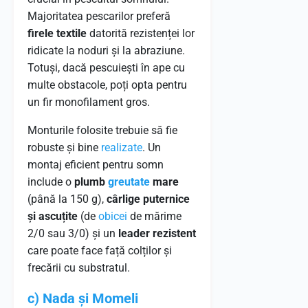
Majoritatea pescarilor preferă
firele textile
datorită rezistenței lor
ridicate la noduri și la abraziune.
Totuși, dacă pescuiești în ape cu
multe obstacole, poți opta pentru
un fir monofilament gros.
Monturile folosite trebuie să fie
robuste și bine
realizate
. Un
montaj eficient pentru somn
include o
plumb
greutate
mare
(până la 150 g),
cârlige puternice
și ascuțite
(de
obicei
de mărime
2/0 sau 3/0) și un
leader rezistent
care poate face față colților și
frecării cu substratul.
c) Nada și Momeli