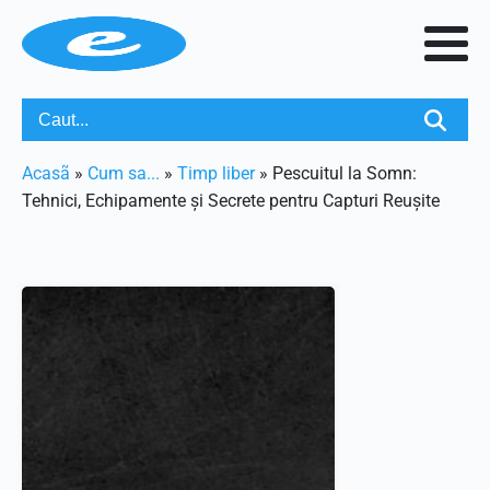
Acasã
»
Cum sa...
»
Timp liber
»
Pescuitul la Somn:
Tehnici, Echipamente și Secrete pentru Capturi Reușite