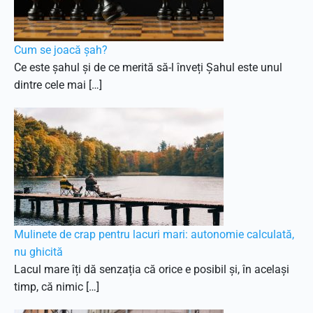
Cum se joacă șah?
Ce este șahul și de ce merită să-l înveți Șahul este unul
dintre cele mai […]
Mulinete de crap pentru lacuri mari: autonomie calculată,
nu ghicită
Lacul mare îți dă senzația că orice e posibil și, în același
timp, că nimic […]