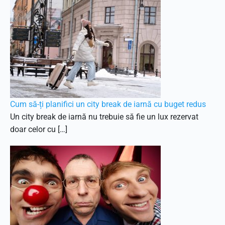
Cum să-ți planifici un city break de iarnă cu buget redus
Un city break de iarnă nu trebuie să fie un lux rezervat
doar celor cu […]