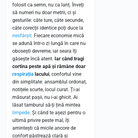
folosit ca semn, nu ca lanț. Înveți
să numeri nu doar metrii, ci și
gesturile: câte ture, câte secunde,
câte corecții identice poți duce la
nesfârșit
. Fiecare economie mică
se adună într-o zi lungă în care nu
obosești devreme, iar seara îți
găsește încă atent.
Iar când tragi
cortina peste apă și rămâne doar
respirația
lacului
, confortul vine
din simplitate: ansamblul ordonat,
notițele scurte, locul curat. Ți-ai
măsurat pașii, nu i-ai ghicit. Ai
lăsat tamburul să-ți țină mintea
limpede
. Și când te așezi pentru o
ultimă privire peste mal, îți
amintești că micile ancore de
confort păstrează clară și