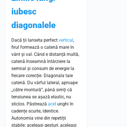
iubesc
diagonalele
Dacă ții lanseta perfect
vertical
,
firul formează o catenă mare în
vânt și val. Când e distanță multă,
catenă înseamnă întârziere la
semnal și consum de energie la
fiecare corecție. Diagonala taie
catenă. Du vârful lateral, aproape
„către montură”, până simți că
tensiunea se așază elastic, nu
sticlos. Păstrează
acel
unghi în
cadențe scurte, identice.
Autonomia vine din repetiții
stabile: aceleași gesturi, aceleași