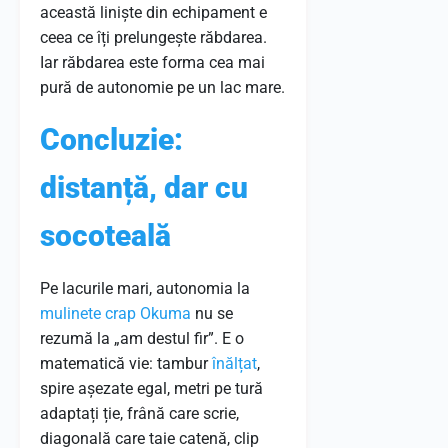
această liniște din echipament e
ceea ce îți prelungește răbdarea.
Iar răbdarea este forma cea mai
pură de autonomie pe un lac mare.
Concluzie:
distanță, dar cu
socoteală
Pe lacurile mari, autonomia la
mulinete crap Okuma
nu se
rezumă la „am destul fir”. E o
matematică vie: tambur
înălțat
,
spire așezate egal, metri pe tură
adaptați ție, frână care scrie,
diagonală care taie catenă, clip