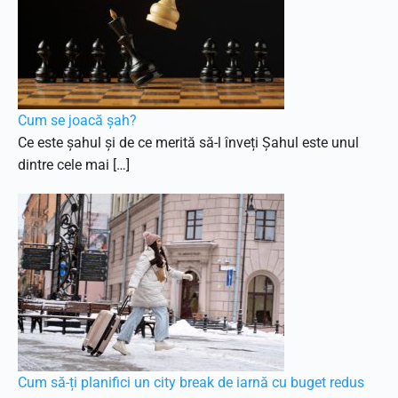
Cum se joacă șah?
Ce este șahul și de ce merită să-l înveți Șahul este unul
dintre cele mai […]
Cum să-ți planifici un city break de iarnă cu buget redus