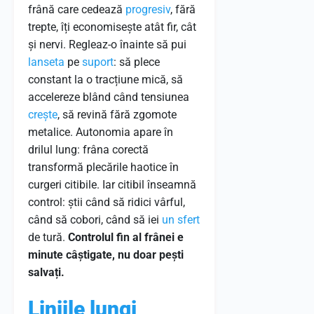
frână care cedează
progresiv
, fără
trepte, îți economisește atât fir, cât
și nervi. Regleaz-o înainte să pui
lanseta
pe
suport
: să plece
constant la o tracțiune mică, să
accelereze blând când tensiunea
crește
, să revină fără zgomote
metalice. Autonomia apare în
drilul lung: frâna corectă
transformă plecările haotice în
curgeri citibile. Iar citibil înseamnă
control: știi când să ridici vârful,
când să cobori, când să iei
un sfert
de tură.
Controlul fin al frânei e
minute câștigate, nu doar pești
salvați.
Liniile lungi