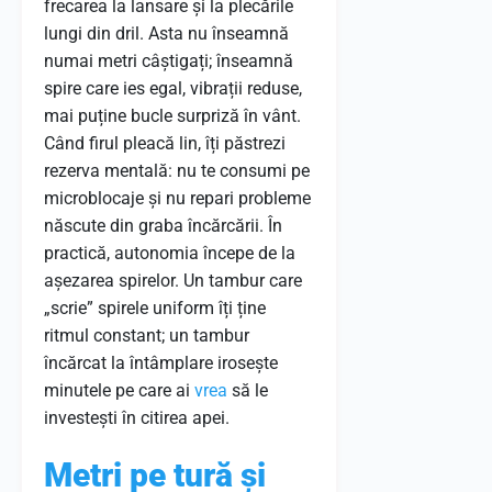
frecarea la lansare și la plecările
lungi din dril. Asta nu înseamnă
numai metri câștigați; înseamnă
spire care ies egal, vibrații reduse,
mai puține bucle surpriză în vânt.
Când firul pleacă lin, îți păstrezi
rezerva mentală: nu te consumi pe
microblocaje și nu repari probleme
născute din graba încărcării. În
practică, autonomia începe de la
așezarea spirelor. Un tambur care
„scrie” spirele uniform îți ține
ritmul constant; un tambur
încărcat la întâmplare irosește
minutele pe care ai
vrea
să le
investești în citirea apei.
Metri pe tură și