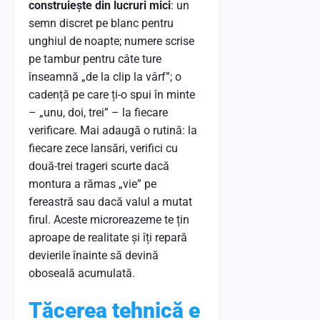
construiește din lucruri mici
: un
semn discret pe blanc pentru
unghiul de noapte; numere scrise
pe tambur pentru câte ture
înseamnă „de la clip la vârf”; o
cadență pe care ți-o spui în minte
– „unu, doi, trei” – la fiecare
verificare. Mai adaugă o rutină: la
fiecare zece lansări, verifici cu
două-trei trageri scurte dacă
montura a rămas „vie” pe
fereastră sau dacă valul a mutat
firul. Aceste microreazeme te țin
aproape de realitate și îți repară
devierile înainte să devină
oboseală acumulată.
Tăcerea tehnică e