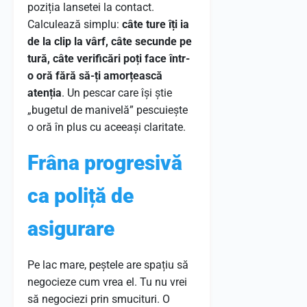
poziția lansetei la contact.
Calculează simplu:
câte ture îți ia
de la clip la vârf, câte secunde pe
tură, câte verificări poți face într-
o oră fără să-ți amorțească
atenția
. Un pescar care își știe
„bugetul de manivelă” pescuiește
o oră în plus cu aceeași claritate.
Frâna progresivă
ca poliță de
asigurare
Pe lac mare, peștele are spațiu să
negocieze cum vrea el. Tu nu vrei
să negociezi prin smucituri. O