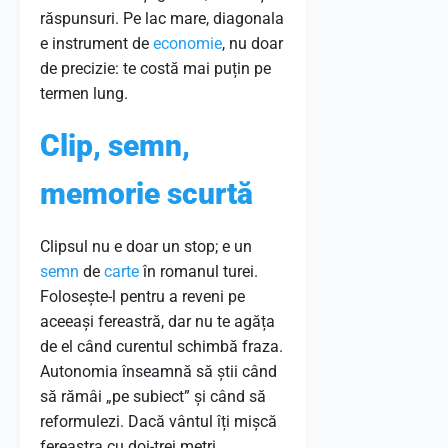
răspunsuri. Pe lac mare, diagonala
e instrument de
economie
, nu doar
de precizie: te costă mai puțin pe
termen lung.
Clip, semn,
memorie scurtă
Clipsul nu e doar un stop; e un
semn
de
carte
în romanul turei.
Folosește-l pentru a reveni pe
aceeași fereastră, dar nu te agăța
de el când curentul schimbă fraza.
Autonomia înseamnă să știi când
să rămâi „pe subiect” și când să
reformulezi. Dacă vântul îți mișcă
fereastra cu doi-trei metri,