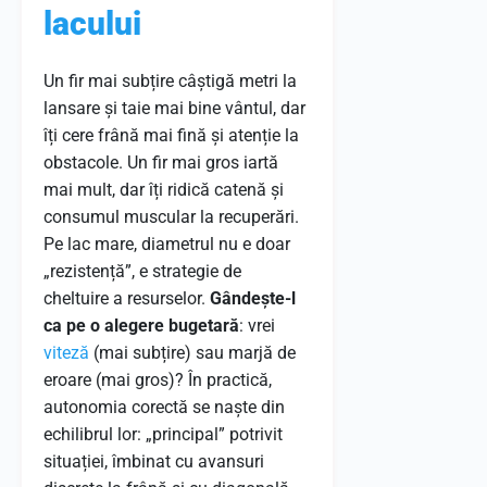
lacului
Un fir mai subțire câștigă metri la
lansare și taie mai bine vântul, dar
îți cere frână mai fină și atenție la
obstacole. Un fir mai gros iartă
mai mult, dar îți ridică catenă și
consumul muscular la recuperări.
Pe lac mare, diametrul nu e doar
„rezistență”, e strategie de
cheltuire a resurselor.
Gândește-l
ca pe o alegere bugetară
: vrei
viteză
(mai subțire) sau marjă de
eroare (mai gros)? În practică,
autonomia corectă se naște din
echilibrul lor: „principal” potrivit
situației, îmbinat cu avansuri