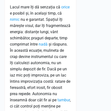
Lacul mare îți dă senzația că
orice
e posibil și, în același timp, că
nimic
nu e garantat. Spațiul îți
mărește visul, dar îți fragmentează
energia: distanțe lungi, vânt
schimbător, praguri departe, timp
comprimat între
nadă
și răspuns.
În această ecuație, mulineta de
crap devine instrumentul cu care
îți calculezi autonomia, nu un
simplu depozit de fir. Dacă pe un
iaz mic poți improviza, pe un lac
întins improvizația costă: ratare de
fereastră, efort irosit, fir obosit
prea repede. Autonomia nu
înseamnă doar cât fir ai pe
tambur
,
ci cât control poți menține pe