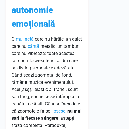
autonomie
emoțională
O
mulinetă
care nu hârâie, un galet
care nu
cântă
metalic, un tambur
care nu vibrează: toate acestea
compun tăcerea tehnică din care
se disting semnalele adevărate.
Când scazi zgomotul de fond,
rămâne muzica evenimentului.
Acel „fșșș” elastic al frânei, scurt
sau lung, spune ce se întâmplă la
capătul celălalt. Când ai încredere
că zgomotele false
lipsesc
,
nu mai
sari la fiecare atingere
; aștepți
fraza completă. Paradoxal,