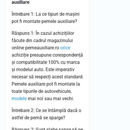
auxiliare
Întrebare 1: La ce tipuri de mașini
pot fi montate pernele auxiliare?
Răspuns 1: În cazul achizițiilor
făcute din cadrul magazinului
online perneauxiliare.ro
orice
achiziție presupune corespondență
și compatibilitate 100% cu marca
și modelul auto. Este imperativ
necesar să respecți acest standard.
Pernele auxiliare pot fi montate la
toate tipurile de autovehicule,
modele
mai noi sau mai vechi.
Întrebare 2: Ce se întâmplă dacă o
astfel de pernă se sparge?
Răspuns 2: Sunt slabe șanse să se