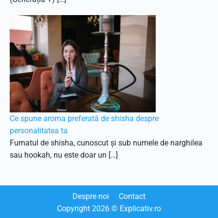
Ce spune aroma preferată de shisha despre
personalitatea ta
Fumatul de shisha, cunoscut și sub numele de narghilea
sau hookah, nu este doar un […]
Despre noi
Contact
Copyright
2026
© Explicativ.ro