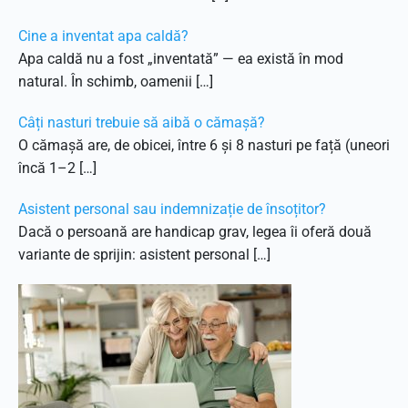
Cine a inventat apa caldă?
Apa caldă nu a fost „inventată” — ea există în mod
natural. În schimb, oamenii […]
Câți nasturi trebuie să aibă o cămașă?
O cămașă are, de obicei, între 6 și 8 nasturi pe față (uneori
încă 1–2 […]
Asistent personal sau indemnizație de însoțitor?
Dacă o persoană are handicap grav, legea îi oferă două
variante de sprijin: asistent personal […]