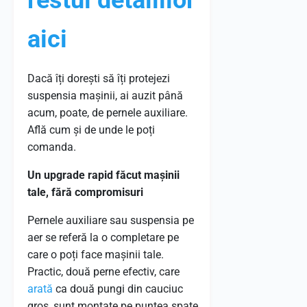
restul detaliilor
aici
Dacă îți dorești să îți protejezi
suspensia mașinii, ai auzit până
acum, poate, de pernele auxiliare.
Află cum și de unde le poți
comanda.
Un upgrade rapid făcut mașinii
tale, fără compromisuri
Pernele auxiliare sau suspensia pe
aer se referă la o completare pe
care o poți face mașinii tale.
Practic, două perne efectiv, care
arată
ca două pungi din cauciuc
gros, sunt montate pe puntea spate