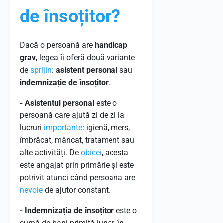
de însoțitor?
Dacă o persoană are
handicap
grav
, legea îi oferă două variante
de
sprijin
:
asistent personal
sau
indemnizație de însoțitor
.
- Asistentul personal
este o
persoană care ajută zi de zi la
lucruri
importante
: igienă, mers,
îmbrăcat, mâncat, tratament sau
alte activități. De
obicei
, acesta
este angajat prin primărie și este
potrivit atunci când persoana are
nevoie
de ajutor constant.
- Indemnizația de însoțitor
este o
sumă de bani primită lunar, în