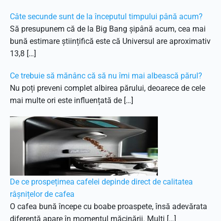
Câte secunde sunt de la începutul timpului până acum?
Să presupunem că de la Big Bang șipână acum, cea mai
bună estimare științifică este că Universul are aproximativ
13,8 […]
Ce trebuie să mănânc că să nu îmi mai albească părul?
Nu poți preveni complet albirea părului, deoarece de cele
mai multe ori este influențată de […]
De ce prospețimea cafelei depinde direct de calitatea
râșnițelor de cafea
O cafea bună începe cu boabe proaspete, însă adevărata
diferență apare în momentul măcinării. Mulți […]