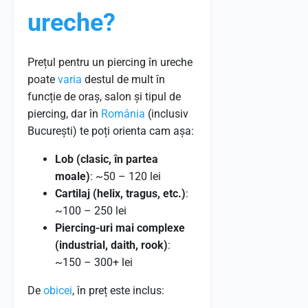
ureche?
Prețul pentru un piercing în ureche
poate
varia
destul de mult în
funcție de oraș, salon și tipul de
piercing, dar în
România
(inclusiv
București) te poți orienta cam așa:
Lob (clasic, în partea
moale)
: ~50 – 120 lei
Cartilaj (helix, tragus, etc.)
:
~100 – 250 lei
Piercing-uri mai complexe
(industrial, daith, rook)
:
~150 – 300+ lei
De
obicei
, în preț este inclus: