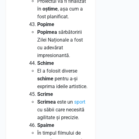
Proiectul va fi finalizat
în
oștime
, așa cum a
fost planificat.
Popime
Popimea
sărbătoririi
Zilei Naționale a fost
cu adevărat
impresionantă.
Schime
El a folosit diverse
schime
pentru a-și
exprima ideile artistice.
Scrime
Scrimea
este un
sport
cu săbii care necesită
agilitate și precizie.
Spaime
În timpul filmului de