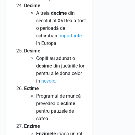
Decime
A treia
decime
din
secolul al XVI-lea a fost
o perioadă de
schimbări
importante
în Europa.
Desime
Copiii au adunat o
desime
din jucăriile lor
pentru a le dona celor
în
nevoie
.
Ectime
Programul de muncă
prevedea o
ectime
pentru pauzele de
cafea.
Enzime
Enzimele
joacă un rol