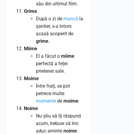
său din ultimul film.
Grime
După o zi de
muncă
la
șantier, s-a întors
acasă acoperit de
grime
.
Miime
El a făcut o
miime
perfectă a feței
prietenei sale.
Moime
Între frați, se pot
petrece multe
momente
de
moime
.
Noime
Nu știu să îți răspund
acum, trebuie să îmi
aduc aminte
noime
.