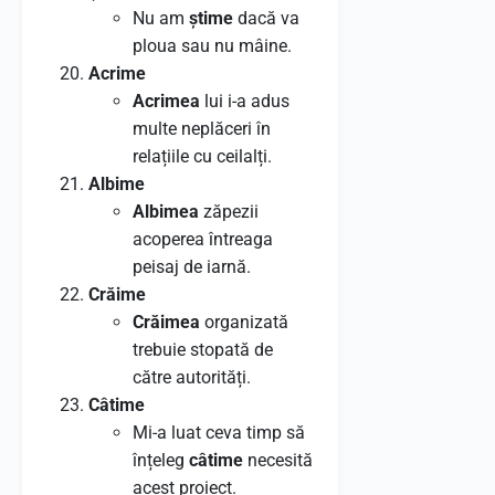
Nu am
știme
dacă va
ploua sau nu mâine.
Acrime
Acrimea
lui i-a adus
multe neplăceri în
relațiile cu ceilalți.
Albime
Albimea
zăpezii
acoperea întreaga
peisaj de iarnă.
Crăime
Crăimea
organizată
trebuie stopată de
către autorități.
Câtime
Mi-a luat ceva timp să
înțeleg
câtime
necesită
acest proiect.