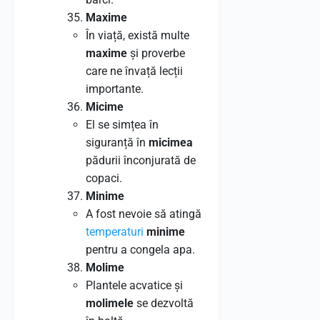
Maxime
În viață, există multe
maxime
și proverbe
care ne învață lecții
importante.
Micime
El se simțea în
siguranță în
micimea
pădurii înconjurată de
copaci.
Minime
A fost nevoie să atingă
temperaturi
minime
pentru a congela apa.
Molime
Plantele acvatice și
molimele
se dezvoltă