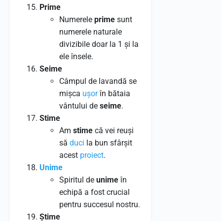
Prime
Numerele
prime
sunt
numerele naturale
divizibile doar la 1 și la
ele însele.
Seime
Câmpul de lavandă se
mișca
ușor
în bătaia
vântului de
seime
.
Stime
Am
stime
că vei reuși
să
duci
la bun sfârșit
acest
proiect
.
Unime
Spiritul de
unime
în
echipă a fost crucial
pentru succesul nostru.
Știme