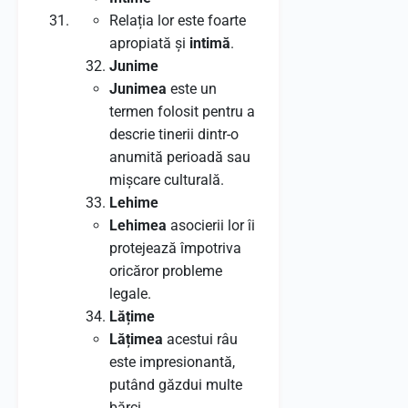
Relația lor este foarte
apropiată și
intimă
.
Junime
Junimea
este un
termen folosit pentru a
descrie tinerii dintr-o
anumită perioadă sau
mișcare culturală.
Lehime
Lehimea
asocierii lor îi
protejează împotriva
oricăror probleme
legale.
Lățime
Lățimea
acestui râu
este impresionantă,
putând găzdui multe
bărci.