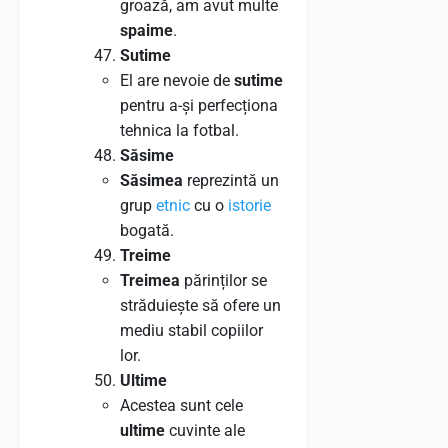
groază, am avut multe
spaime
.
Sutime
El are nevoie de
sutime
pentru a-și perfecționa
tehnica la fotbal.
Săsime
Săsimea
reprezintă un
grup
etnic
cu o
istorie
bogată.
Treime
Treimea
părinților se
străduiește să ofere un
mediu stabil copiilor
lor.
Ultime
Acestea sunt cele
ultime
cuvinte ale