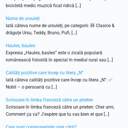
bicicletă medic muzică ficat ridică […]
Nume de ursuleți
Iată câteva nume de ursuleți, pe categorii: 🧸 Clasice &
drăguțe Ursu, Teddy, Bruno, Pufi, […]
Haules, baules
Expresia „Haules, baules” este o zicală populară
românească folosită în special în mediul rural sau […]
Calități pozitive care încep cu litera „N”
Iată câteva calități pozitive care încep cu litera „N”: ✅
Nobil – o persoană cu […]
Scrisoare în limba franceză către un prieten
Scrisoare în limba franceză către un prieten: Cher ami,
Comment ça va? J'espère que tu vas bien et que […]
Care sunt componentele unei cărți?