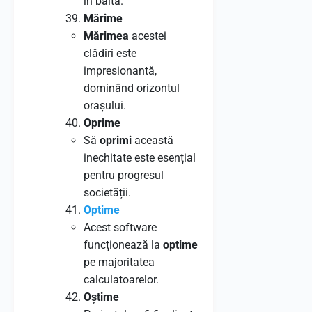
în baltă.
Mărime
Mărimea
acestei
clădiri este
impresionantă,
dominând orizontul
orașului.
Oprime
Să
oprimi
această
inechitate este esențial
pentru progresul
societății.
Optime
Acest software
funcționează la
optime
pe majoritatea
calculatoarelor.
Oștime