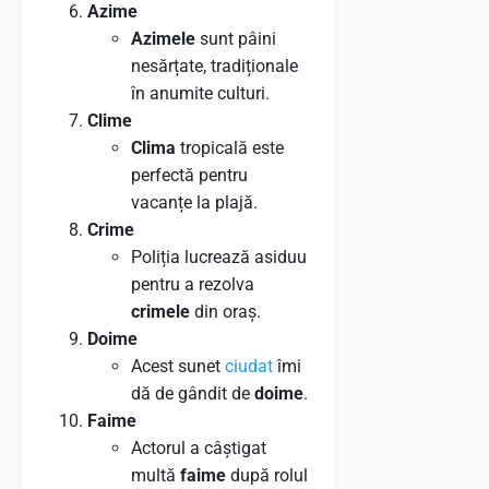
Azime
Azimele
sunt pâini
nesărțate, tradiționale
în anumite culturi.
Clime
Clima
tropicală este
perfectă pentru
vacanțe la plajă.
Crime
Poliția lucrează asiduu
pentru a rezolva
crimele
din oraș.
Doime
Acest sunet
ciudat
îmi
dă de gândit de
doime
.
Faime
Actorul a câștigat
multă
faime
după rolul