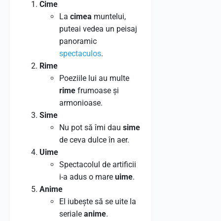
Cime
La
cimea
muntelui,
puteai vedea un peisaj
panoramic
spectaculos
.
Rime
Poeziile lui au multe
rime
frumoase și
armonioase.
Sime
Nu pot să îmi dau
sime
de ceva dulce în aer.
Uime
Spectacolul de artificii
i-a adus o mare
uime
.
Anime
El iubește să se uite la
seriale
anime
.