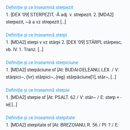
Definiție și ce înseamnă sterpezit
1. [DEX '09] STERPEZIT, -Ă adj. v. strepezit. 2. [MDA2]
sterpezit, ~ă a vz strepezit […]
Definiție și ce înseamnă sterpi
1. [MDA2] sterpi v vz stârpi 2. [DEX '09] STÂRPI, stârpesc,
vb. IV. 1. Tranz. […]
Definiție și ce înseamnă sterpiciune
1. [MDA2] sterpăciune sf [At: BUDAI-DELEANU, LEX. / V:
stârpici~, (îvr) stărpici~, (reg) stărpăciune[1], stăr~, […]
Definiție și ce înseamnă sterpie
1. [MDA2] sterpie sf [At: PSALT. 62 / V: stâr~ / E: sterp + -
ie] […]
Definiție și ce înseamnă sterpitate
1. [MDA2] sterpitate sf [At: BREZOIANU, R. 56 / Pl: ? / E: