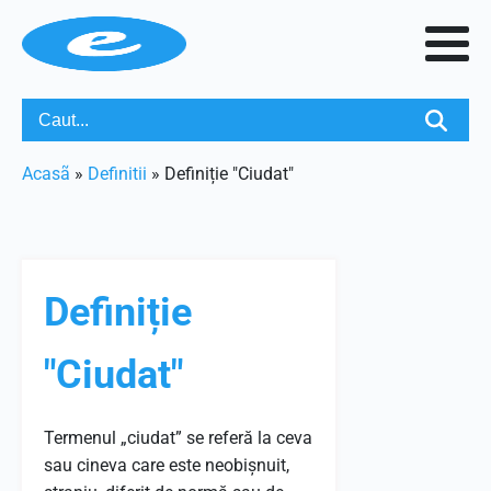
Acasã
»
Definitii
»
Definiție "Ciudat"
Definiție
"Ciudat"
Termenul „ciudat” se referă la ceva
sau cineva care este neobișnuit,