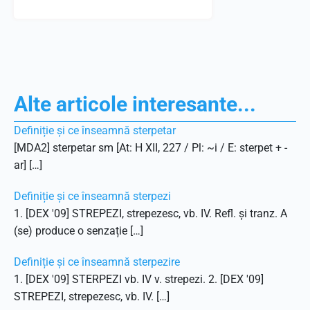
Alte articole interesante...
Definiție și ce înseamnă sterpetar
[MDA2] sterpetar sm [At: H XII, 227 / Pl: ~i / E: sterpet + -
ar] […]
Definiție și ce înseamnă sterpezi
1. [DEX '09] STREPEZI, strepezesc, vb. IV. Refl. și tranz. A
(se) produce o senzație […]
Definiție și ce înseamnă sterpezire
1. [DEX '09] STERPEZI vb. IV v. strepezi. 2. [DEX '09]
STREPEZI, strepezesc, vb. IV. […]