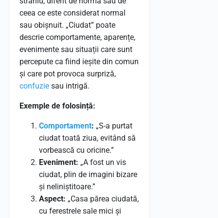
straniu, diferit de normă sau de
ceea ce este considerat normal
sau obișnuit. „Ciudat” poate
descrie comportamente, aparențe,
evenimente sau situații care sunt
percepute ca fiind ieșite din comun
și care pot provoca surpriză,
confuzie
sau intrigă.
Exemple de folosință:
Comportament
:
„S-a purtat
ciudat toată ziua, evitând să
vorbească cu oricine.”
Eveniment:
„A fost un vis
ciudat, plin de imagini bizare
și neliniștitoare.”
Aspect:
„Casa părea ciudată,
cu ferestrele sale mici și