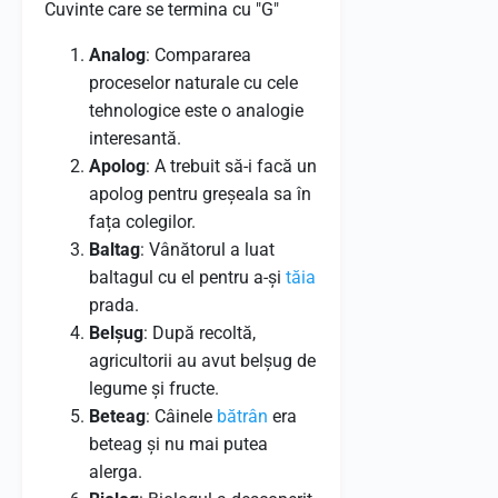
Cuvinte care se termina cu "G"
Analog
: Compararea
proceselor naturale cu cele
tehnologice este o analogie
interesantă.
Apolog
: A trebuit să-i facă un
apolog pentru greșeala sa în
fața colegilor.
Baltag
: Vânătorul a luat
baltagul cu el pentru a-și
tăia
prada.
Belșug
: După recoltă,
agricultorii au avut belșug de
legume și fructe.
Beteag
: Câinele
bătrân
era
beteag și nu mai putea
alerga.