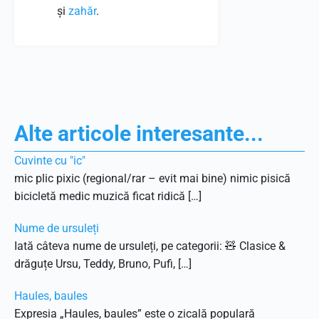
și
zahăr
.
Alte articole interesante...
Cuvinte cu "ic"
mic plic pixic (regional/rar – evit mai bine) nimic pisică
bicicletă medic muzică ficat ridică […]
Nume de ursuleți
Iată câteva nume de ursuleți, pe categorii: 🧸 Clasice &
drăguțe Ursu, Teddy, Bruno, Pufi, […]
Haules, baules
Expresia „Haules, baules” este o zicală populară