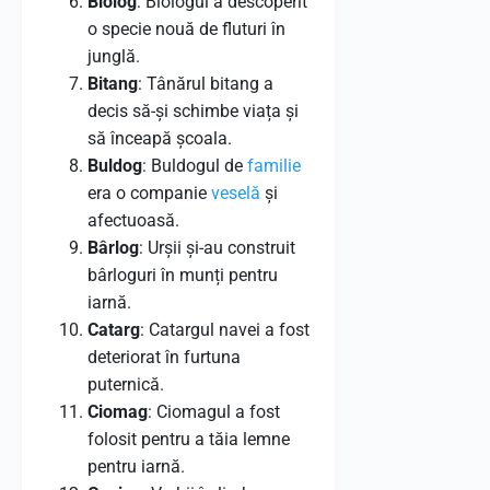
Biolog
: Biologul a descoperit
o specie nouă de fluturi în
junglă.
Bitang
: Tânărul bitang a
decis să-și schimbe viața și
să înceapă școala.
Buldog
: Buldogul de
familie
era o companie
veselă
și
afectuoasă.
Bârlog
: Urșii și-au construit
bârloguri în munți pentru
iarnă.
Catarg
: Catargul navei a fost
deteriorat în furtuna
puternică.
Ciomag
: Ciomagul a fost
folosit pentru a tăia lemne
pentru iarnă.