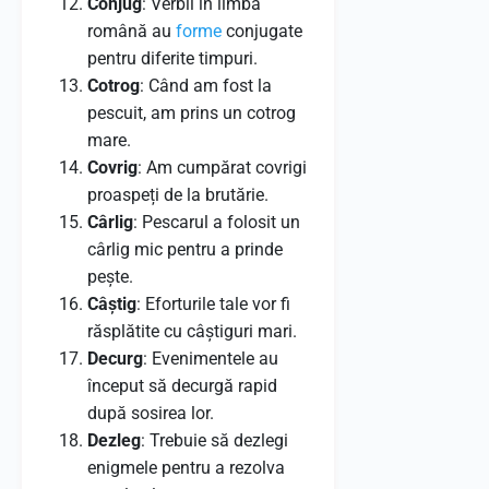
Conjug
: Verbii în limba
română au
forme
conjugate
pentru diferite timpuri.
Cotrog
: Când am fost la
pescuit, am prins un cotrog
mare.
Covrig
: Am cumpărat covrigi
proaspeți de la brutărie.
Cârlig
: Pescarul a folosit un
cârlig mic pentru a prinde
pește.
Câștig
: Eforturile tale vor fi
răsplătite cu câștiguri mari.
Decurg
: Evenimentele au
început să decurgă rapid
după sosirea lor.
Dezleg
: Trebuie să dezlegi
enigmele pentru a rezolva