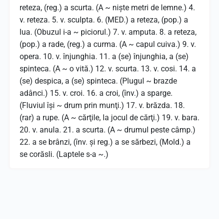
reteza, (reg.) a scurta. (A ~ nişte metri de lemne.) 4.
v. reteza. 5. v. sculpta. 6. (MED.) a reteza, (pop.) a
lua. (Obuzul i-a ~ piciorul.) 7. v. amputa. 8. a reteza,
(pop.) a rade, (reg.) a curma. (A ~ capul cuiva.) 9. v.
opera. 10. v. înjunghia. 11. a (se) înjunghia, a (se)
spinteca. (A ~ o vită.) 12. v. scurta. 13. v. cosi. 14. a
(se) despica, a (se) spinteca. (Plugul ~ brazde
adânci.) 15. v. croi. 16. a croi, (înv.) a sparge.
(Fluviul îşi ~ drum prin munţi.) 17. v. brăzda. 18.
(rar) a rupe. (A ~ cărţile, la jocul de cărţi.) 19. v. bara.
20. v. anula. 21. a scurta. (A ~ drumul peste câmp.)
22. a se brânzi, (înv. şi reg.) a se sărbezi, (Mold.) a
se corăsli. (Laptele s-a ~.)