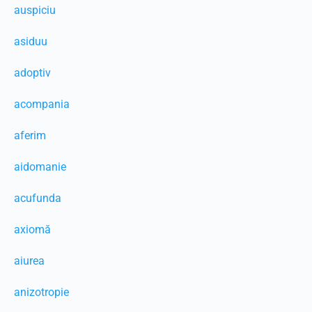
auspiciu
asiduu
adoptiv
acompania
aferim
aidomanie
acufunda
axiomă
aiurea
anizotropie