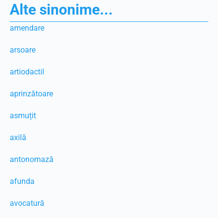
Alte sinonime...
amendare
arsoare
artiodactil
aprinzătoare
asmuțit
axilă
antonomază
afunda
avocatură