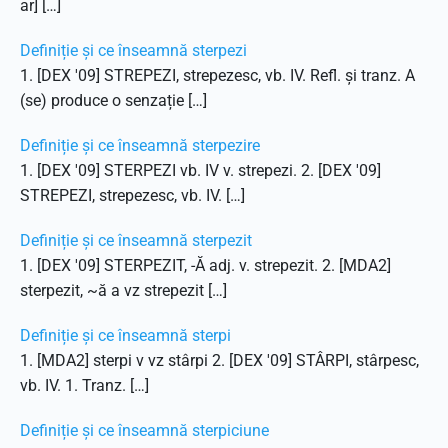
ar] […]
Definiție și ce înseamnă sterpezi
1. [DEX '09] STREPEZI, strepezesc, vb. IV. Refl. și tranz. A
(se) produce o senzație […]
Definiție și ce înseamnă sterpezire
1. [DEX '09] STERPEZI vb. IV v. strepezi. 2. [DEX '09]
STREPEZI, strepezesc, vb. IV. […]
Definiție și ce înseamnă sterpezit
1. [DEX '09] STERPEZIT, -Ă adj. v. strepezit. 2. [MDA2]
sterpezit, ~ă a vz strepezit […]
Definiție și ce înseamnă sterpi
1. [MDA2] sterpi v vz stârpi 2. [DEX '09] STÂRPI, stârpesc,
vb. IV. 1. Tranz. […]
Definiție și ce înseamnă sterpiciune