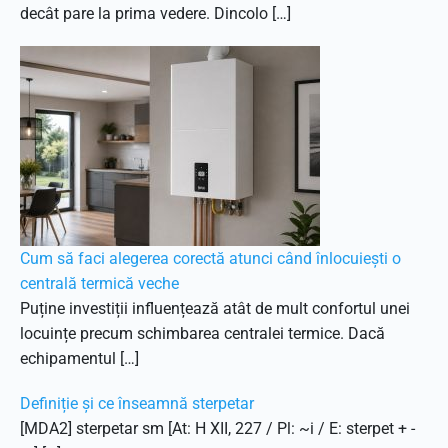
decât pare la prima vedere. Dincolo […]
Cum să faci alegerea corectă atunci când înlocuiești o
centrală termică veche
Puține investiții influențează atât de mult confortul unei
locuințe precum schimbarea centralei termice. Dacă
echipamentul […]
Definiție și ce înseamnă sterpetar
[MDA2] sterpetar sm [At: H XII, 227 / Pl: ~i / E: sterpet + -