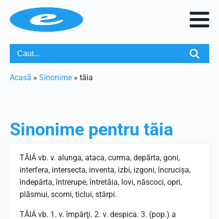
Acasã
»
Sinonime
»
tăia
Sinonime pentru
tăia
TĂIÁ vb. v. alunga, ataca, curma, depărta, goni,
interfera, intersecta, inventa, izbi, izgoni, încrucişa,
îndepărta, întrerupe, întretăia, lovi, născoci, opri,
plăsmui, scorni, ticlui, stârpi.
TĂIÁ vb. 1. v. împărţi. 2. v. despica. 3. (pop.) a