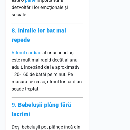
este o
parte
importantă a
dezvoltării lor emoționale și
sociale.
8.
Inimile lor bat mai
repede
Ritmul cardiac
al unui bebeluș
este mult mai rapid decât al unui
adult, începând de la aproximativ
120-160 de bătăi pe minut. Pe
măsură ce cresc, ritmul lor cardiac
scade treptat.
9.
Bebelușii plâng fără
lacrimi
Deși bebelușii pot plânge încă din