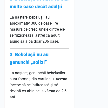
multe oase decât adulții
La naștere, bebelușii au
aproximativ 300 de oase. Pe
măsură ce cresc, unele dintre ele
se fuzionează, astfel că adulții
ajung să aibă doar 206 oase.
3.
Bebelușii nu au
genunchi „solizi”
La naștere, genunchii bebelușilor
sunt formați din cartilagiu. Acesta
începe să se întărească și să
devină os abia pe la vârsta de 2-6
ani.