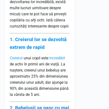
dezvoltarea lor incredibilă, există
multe lucruri uimitoare despre
micuți care te pot face să privești
copilăria cu alți ochi. Iată câteva
curiozități interesante despre copii:
1.
Creierul lor se dezvoltă
extrem de rapid
Creierul
unui copil este
incredibil
de activ în primii ani de viață. La
naștere, creierul unui bebeluș are
aproximativ 25% din dimensiunea
creierului unui adult, dar ajunge la
90% din această dimensiune până
la vârsta de 5 ani.
2.
Bebelușii se nasc cu mai