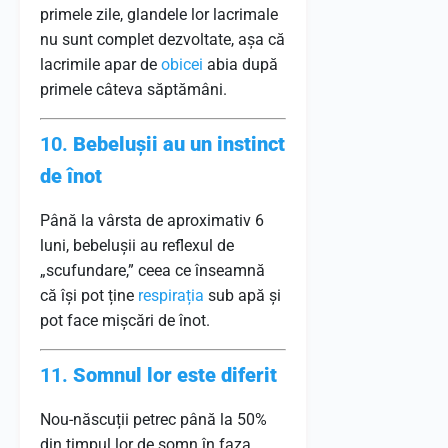
primele zile, glandele lor lacrimale
nu sunt complet dezvoltate, așa că
lacrimile apar de
obicei
abia după
primele câteva săptămâni.
10.
Bebelușii au un instinct
de înot
Până la vârsta de aproximativ 6
luni, bebelușii au reflexul de
„scufundare,” ceea ce înseamnă
că își pot ține
respirația
sub apă și
pot face mișcări de înot.
11.
Somnul lor este diferit
Nou-născuții petrec până la 50%
din timpul lor de somn în faza