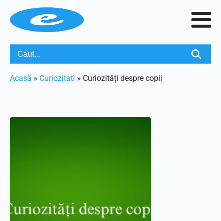
Acasã
»
Curiozitati
»
Curiozități despre copii