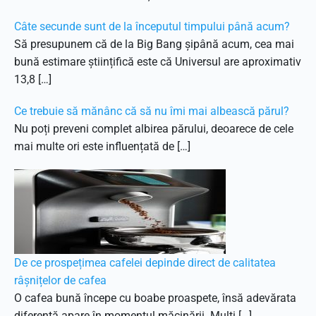
Câte secunde sunt de la începutul timpului până acum?
Să presupunem că de la Big Bang șipână acum, cea mai
bună estimare științifică este că Universul are aproximativ
13,8 […]
Ce trebuie să mănânc că să nu îmi mai albească părul?
Nu poți preveni complet albirea părului, deoarece de cele
mai multe ori este influențată de […]
De ce prospețimea cafelei depinde direct de calitatea
râșnițelor de cafea
O cafea bună începe cu boabe proaspete, însă adevărata
diferență apare în momentul măcinării. Mulți […]