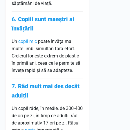
săptămâni de viață.
6.
Copiii sunt maeștri ai
învățării
Un
copil mic
poate învăța mai
multe limbi simultan fără efort.
Creierul lor este extrem de plastic
în primii ani, ceea ce le permite să
învețe rapid și să se adapteze.
7.
Râd mult mai des decât
adulții
Un copil râde, în medie, de 300-400
de ori pe zi, în timp ce adulții râd
de aproximativ 17 ori pe zi. Râsul