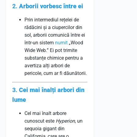
2.
Arborii vorbesc între ei
Prin intermediul rețelei de
rădăcini și a ciupercilor din
sol, arborii comunică între ei
într-un sistem
numit
„Wood
Wide Web.” Ei pot trimite
substanțe chimice pentru a
avertiza alți arbori de
pericole, cum ar fi dăunătorii.
3.
Cei mai înalți arbori din
lume
Cel mai înalt arbore
cunoscut este
Hyperion
, un
sequoia gigant din
California, care are o