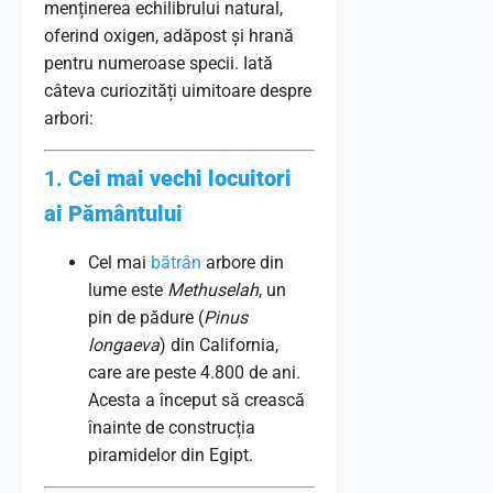
menținerea echilibrului natural,
oferind oxigen, adăpost și hrană
pentru numeroase specii. Iată
câteva curiozități uimitoare despre
arbori:
1.
Cei mai vechi locuitori
ai Pământului
Cel mai
bătrân
arbore din
lume este
Methuselah
, un
pin de pădure (
Pinus
longaeva
) din California,
care are peste 4.800 de ani.
Acesta a început să crească
înainte de construcția
piramidelor din Egipt.