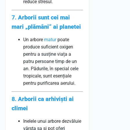
reduce stresul.
7.
Arborii sunt cei mai
mari „plămâni” ai planetei
Un arbore
matur
poate
produce suficient oxigen
pentru a susține viața a
patru persoane timp de un
an. Pădurile, în special cele
tropicale, sunt esențiale
pentru purificarea aerului.
8.
Arborii ca arhiviști ai
climei
Inelele unui arbore dezvăluie
vârsta sa și pot oferi