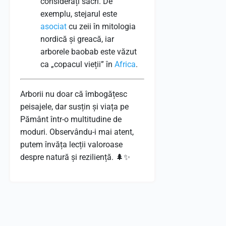
considerați sacri. De
exemplu, stejarul este
asociat
cu zeii în mitologia
nordică și greacă, iar
arborele baobab este văzut
ca „copacul vieții” în
Africa
.
Arborii nu doar că îmbogățesc
peisajele, dar susțin și viața pe
Pământ într-o multitudine de
moduri. Observându-i mai atent,
putem învăța lecții valoroase
despre natură și reziliență. 🌲✨