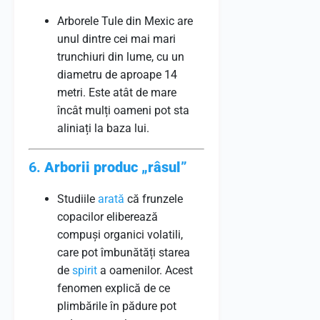
Arborele Tule din Mexic are
unul dintre cei mai mari
trunchiuri din lume, cu un
diametru de aproape 14
metri. Este atât de mare
încât mulți oameni pot sta
aliniați la baza lui.
6.
Arborii produc „râsul”
Studiile
arată
că frunzele
copacilor eliberează
compuși organici volatili,
care pot îmbunătăți starea
de
spirit
a oamenilor. Acest
fenomen explică de ce
plimbările în pădure pot