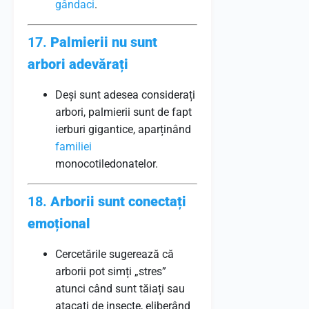
gândaci
.
17.
Palmierii nu sunt
arbori adevărați
Deși sunt adesea considerați
arbori, palmierii sunt de fapt
ierburi gigantice, aparținând
familiei
monocotiledonatelor.
18.
Arborii sunt conectați
emoțional
Cercetările sugerează că
arborii pot simți „stres”
atunci când sunt tăiați sau
atacați de insecte, eliberând