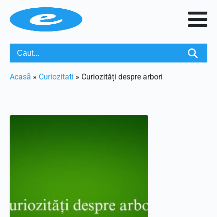
Acasã
»
Curiozitati
»
Curiozități despre arbori