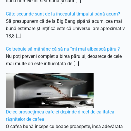
dacă numele lor seamănă și sunt […]
Câte secunde sunt de la începutul timpului până acum?
Să presupunem că de la Big Bang șipână acum, cea mai
bună estimare științifică este că Universul are aproximativ
13,8 […]
Ce trebuie să mănânc că să nu îmi mai albească părul?
Nu poți preveni complet albirea părului, deoarece de cele
mai multe ori este influențată de […]
De ce prospețimea cafelei depinde direct de calitatea
râșnițelor de cafea
O cafea bună începe cu boabe proaspete, însă adevărata