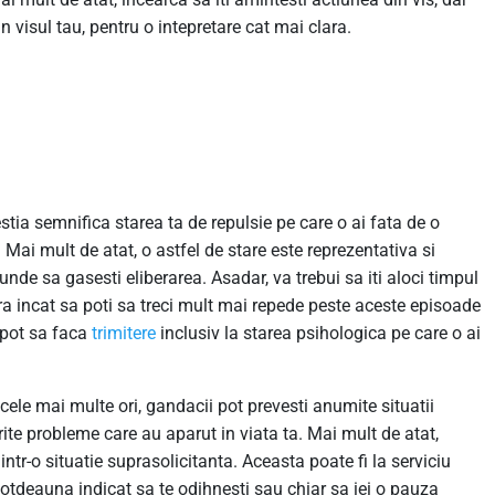
in visul tau, pentru o intepretare cat mai clara.
estia semnifica starea ta de repulsie pe care o ai fata de o
 Mai mult de atat, o astfel de stare este reprezentativa si
i unde sa gasesti eliberarea. Asadar, va trebui sa iti aloci timpul
ra incat sa poti sa treci mult mai repede peste aceste episoade
, pot sa faca
trimitere
inclusiv la starea psihologica pe care o ai
 cele mai multe ori, gandacii pot prevesti anumite situatii
ite probleme care au aparut in viata ta. Mai mult de atat,
intr-o situatie suprasolicitanta. Aceasta poate fi la serviciu
ntotdeauna indicat sa te odihnesti sau chiar sa iei o pauza