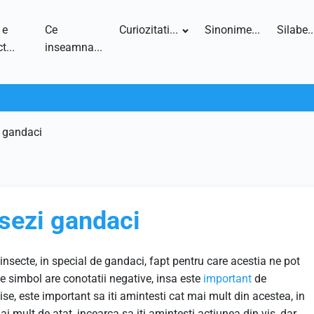
 e
Ce
Curiozitati...
Sinonime...
Silabe..
t...
inseamna...
 gandaci
sezi gandaci
insecte, in special de gandaci, fapt pentru care acestia ne pot
de simbol are conotatii negative, insa este
important
de
se, este important sa iti amintesti cat mai mult din acestea, in
i mult de atat, incearca sa iti amintesti actiunea din vis, dar