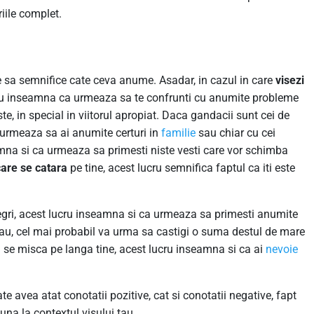
riile complet.
 sa semnifice cate ceva anume. Asadar, in cazul in care
visezi
cru inseamna ca urmeaza sa te confrunti cu anumite probleme
e, in special in viitorul apropiat. Daca gandacii sunt cei de
 urmeaza sa ai anumite certuri in
familie
sau chiar cu cei
mna si ca urmeaza sa primesti niste vesti care vor schimba
care se catara
pe tine, acest lucru semnifica faptul ca iti este
 negri, acest lucru inseamna si ca urmeaza sa primesti anumite
 tau, cel mai probabil va urma sa castigi o suma destul de mare
zi se misca pe langa tine, acest lucru inseamna si ca ai
nevoie
te avea atat conotatii pozitive, cat si conotatii negative, fapt
una la contextul visului tau.