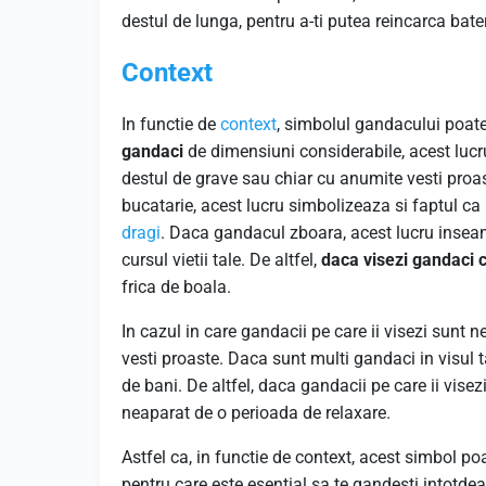
destul de lunga, pentru a-ti putea reincarca bate
Context
In functie de
context
, simbolul gandacului poate
gandaci
de dimensiuni considerabile, acest lu
destul de grave sau chiar cu anumite vesti proast
bucatarie, acest lucru simbolizeaza si faptul ca
dragi
. Daca gandacul zboara, acest lucru insea
cursul vietii tale. De altfel,
daca visezi gandaci 
frica de boala.
In cazul in care gandacii pe care ii visezi sunt
vesti proaste. Daca sunt multi gandaci in visul
de bani. De altfel, daca gandacii pe care ii vise
neaparat de o perioada de relaxare.
Astfel ca, in functie de context, acest simbol poa
pentru care este esential sa te gandesti intotdea