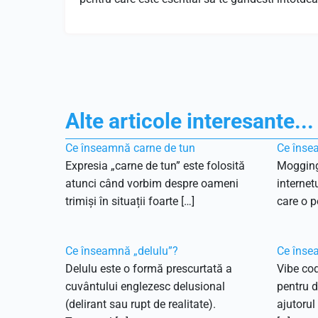
Alte articole interesante...
Ce înseamnă carne de tun
Ce înse
Expresia „carne de tun” este folosită
Mogging
atunci când vorbim despre oameni
internet
trimiși în situații foarte […]
care o p
Ce înseamnă „delulu”?
Ce înse
Delulu este o formă prescurtată a
Vibe cod
cuvântului englezesc delusional
pentru d
(delirant sau rupt de realitate).
ajutorul 