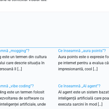
amnă „mogging”?
Ce înseamnă „aura points”?
 este un termen din cultura
Aura points este o expresie fo
ului care descrie situația în
pe internet pentru a evalua câ
ersoană îl […]
impresionantă, cool […]
amnă „vibe coding”?
Ce înseamnă „AI agent”?
ing este un termen folosit
AI agent este un sistem bazat
ezvoltarea de software cu
inteligență artificială care poa
inteligenței artificiale, unde
executa sarcini în mod […]