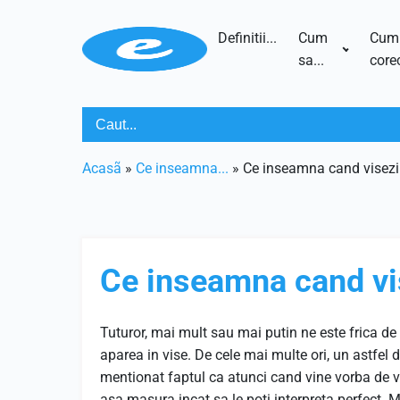
Definitii...
Cum
Cum
sa...
corec
Acasã
»
Ce inseamna...
»
Ce inseamna cand visezi
Ce inseamna cand vi
Tuturor, mai mult sau mai putin ne este frica de 
aparea in vise. De cele mai multe ori, un astfel 
mentionat faptul ca atunci cand vine vorba de vi
asa masura incat sa le poti interpreta perfect. Ma