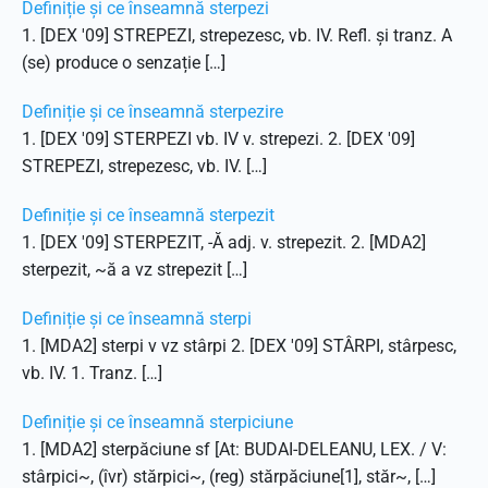
Definiție și ce înseamnă sterpezi
1. [DEX '09] STREPEZI, strepezesc, vb. IV. Refl. și tranz. A
(se) produce o senzație […]
Definiție și ce înseamnă sterpezire
1. [DEX '09] STERPEZI vb. IV v. strepezi. 2. [DEX '09]
STREPEZI, strepezesc, vb. IV. […]
Definiție și ce înseamnă sterpezit
1. [DEX '09] STERPEZIT, -Ă adj. v. strepezit. 2. [MDA2]
sterpezit, ~ă a vz strepezit […]
Definiție și ce înseamnă sterpi
1. [MDA2] sterpi v vz stârpi 2. [DEX '09] STÂRPI, stârpesc,
vb. IV. 1. Tranz. […]
Definiție și ce înseamnă sterpiciune
1. [MDA2] sterpăciune sf [At: BUDAI-DELEANU, LEX. / V:
stârpici~, (îvr) stărpici~, (reg) stărpăciune[1], stăr~, […]