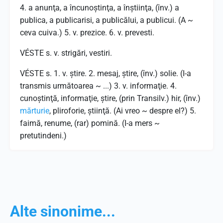
4. a anunţa, a încunoştinţa, a înştiinţa, (înv.) a
publica, a publicarisi, a publicălui, a publicui. (A ~
ceva cuiva.) 5. v. prezice. 6. v. prevesti.
VÉSTE s. v. strigări, vestiri.
VÉSTE s. 1. v. ştire. 2. mesaj, ştire, (înv.) solie. (I-a
transmis următoarea ~ ...) 3. v. informaţie. 4.
cunoştinţă, informaţie, ştire, (prin Transilv.) hir, (înv.)
mărturie
, pliroforie, ştiinţă. (Ai vreo ~ despre el?) 5.
faimă, renume, (rar) pomină. (I-a mers ~
pretutindeni.)
Alte sinonime...