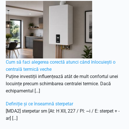
Cum să faci alegerea corectă atunci când înlocuiești o
centrală termică veche
Puține investiții influențează atât de mult confortul unei
locuințe precum schimbarea centralei termice. Dacă
echipamentul […]
Definiție și ce înseamnă sterpetar
[MDA2] sterpetar sm [At: H XII, 227 / Pl: ~i / E: sterpet + -
ar] […]