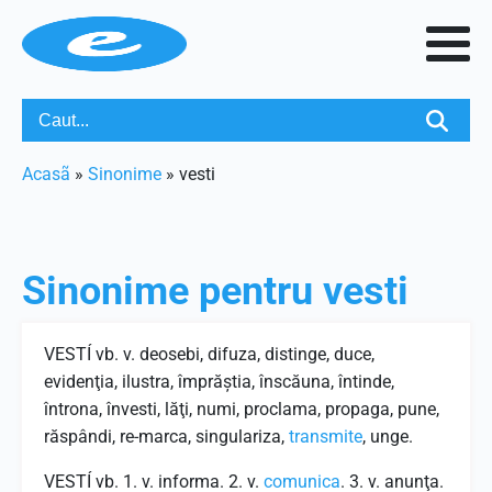
Acasã
»
Sinonime
»
vesti
Sinonime pentru
vesti
VESTÍ vb. v. deosebi, difuza, distinge, duce,
evidenţia, ilustra, împrăştia, înscăuna, întinde,
întrona, învesti, lăţi, numi, proclama, propaga, pune,
răspândi, re-marca, singulariza,
transmite
, unge.
VESTÍ vb. 1. v. informa. 2. v.
comunica
. 3. v. anunţa.