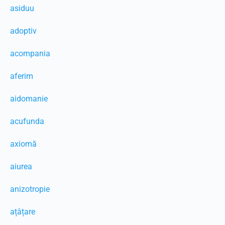
asiduu
adoptiv
acompania
aferim
aidomanie
acufunda
axiomă
aiurea
anizotropie
ațâțare