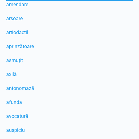
amendare
arsoare
artiodactil
aprinzătoare
asmuțit
axilă
antonomază
afunda
avocatură
auspiciu