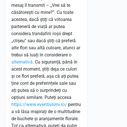
mesaj îl transmit – „Vrei să te
căsătorești cu mine?”. Cu toate
acestea, dacă știți că viitoarea
parteneră de viață ar putea
considera trandafirii roșii drept
„clișeu” sau dacă știți că preferă
alte flori sau altă culoare, atunci ar
trebui să luați în considerare o
alternativă
. Cu siguranță, până în
acest moment, știți deja ce culori
și ce flori preferă, așa că ați putea
ține cont de preferințele sale sau
ați putea să o surprindeți cu
opțiuni similare. Puteți accesa
https://www.eventissimi.ro/
pentru
a vă lăsa inspirați de o multitudine
de buchete și aranjamente florale.
Tot ca alternativă, puteți da puțin