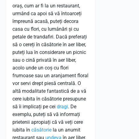
oraș, cum ar fi la un restaurant,
urmând ca apoi să vă întoarceți
împreună acasă, puteți decora
casa cu flori, cu lumânări și cu
petale de trandafiri. Dacă preferați
să o cereți în căsătorie în aer liber,
puteți lua în considerare un picnic
sau o cină privată în aer liber,
acolo unde un coș cu flori
frumoase sau un aranjament floral
vor servi drept piesă centrală. O
altă modalitate fantastică de a vă
cere iubita în căsătorie presupune
să îi implicați pe cei
dragi
. De
exemplu, puteți să vă informați
prietenii apropiați că vă veți cere
iubita în
căsătorie
la un anumit
restaurant sau
undeva
în aer liber,