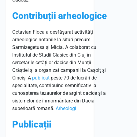
Contribuții arheologice
Octavian Floca a desfășurat activități
arheologice notabile la situri precum
Sarmizegetusa și Micia.
A colaborat cu
Institutul de Studii Clasice din Cluj în
cercetările cetăților dacice din Munții
Orăștiei și a organizat campanii la Cașolț și
Cinciș.
A
publicat
peste 70 de lucrări de
specialitate, contribuind semnificativ la
cunoașterea tezaurelor de argint dacice și a
sistemelor de înmormântare din Dacia
superioară romană.
​
Arheologi
Publicații