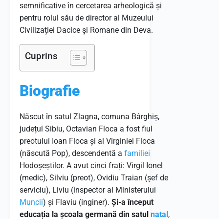
semnificative în cercetarea arheologică și
pentru rolul său de director al Muzeului
Civilizației Dacice și Romane din Deva.
Cuprins
Biografie
Născut în satul Zlagna, comuna Bârghiș,
județul Sibiu, Octavian Floca a fost fiul
preotului Ioan Floca și al Virginiei Floca
(născută Pop), descendentă a
familiei
Hodoșeștilor.
A avut cinci frați: Virgil Ionel
(medic), Silviu (preot), Ovidiu Traian (șef de
serviciu), Liviu (inspector al Ministerului
Muncii
) și Flaviu (inginer).
Și-a început
educația la școala germană din satul
natal
,