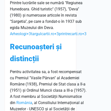
Printre lucrările sale se numără "Regiunea
Hunedoara. Ghid turistic" (1957), "Deva"
(1980) și numeroase articole în revista
"Sargetia", pe care a fondat-o în 1937 sub
egida Muzeului din Deva.
​
Arheologi
+3
targulcartii.ro
+3
printrecarti.ro
+3
Recunoașteri și
distincții
Pentru activitatea sa, a fost recompensat
cu Premiul "Vasile Pârvan" al Academiei
Române (1938), Premiul de Stat clasa a II-a
(1951) și Ordinul Muncii clasa a III-a (1957).
A fost membru al Societății Numismatice
din
România
, al Consiliului Internațional al
Muzeelor - UNESCO și al Societății de